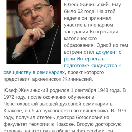
Юзеф Жичиньский. Ему
было 62 года. На этой
неделе он принимал
участие в пленарном
заседании Конгрегации
католического
образования. Одной из тем
встречи стал
документ о
роли Интернета в
подготовке кандидатов к
священству в семинариях
, проект которого
представил архиепископ Жичиньский.
Юзеф Жичиньский родился 1 сентября 1948 года. В
1972 году, после окончания обучения в
Ченстоховской высшей духовной семинарии в
Кракове, он был рукоположен во священника. В 1976
году, получил степень доктора богословия на
факультет теологии в Кракове. Вторую докторскую
степень, на этот раз в области философии, он