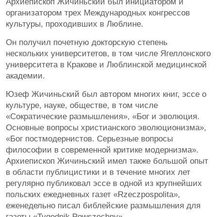
Архиепископ Жичиньский был инициатором и
организатором трех Международных конгрессов
культуры, проходивших в Люблине.
Он получил почетную докторскую степень
нескольких университетов, в том числе Ягеллонского
университета в Кракове и Люблинской медицинской
академии.
Юзеф Жичиньский был автором многих книг, эссе о
культуре, науке, обществе, в том числе
«Сократические размышления», «Бог и эволюция.
Основные вопросы христианского эволюционизма»,
«Бог постмодернистов. Серьезные вопросы
философии в современной критике модернизма».
Архиепископ Жичиньский имел также большой опыт
в области публицистики и в течение многих лет
регулярно публиковал эссе в одной из крупнейших
польских ежедневных газет «Rzeczpospolita»,
еженедельно писал библейские размышления для
газеты «Tygodnik Powszechny».