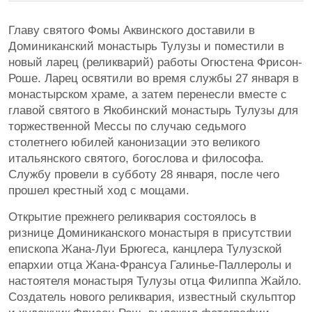
Главу святого Фомы Аквинского доставили в
Доминиканский монастырь Тулузы и поместили в
новый ларец (реликварий) работы Огюстена Фрисон-
Роше. Ларец освятили во время службы 27 января в
монастырском храме, а затем перенесли вместе с
главой святого в Якобинский монастырь Тулузы для
торжественной Мессы по случаю седьмого
столетнего юбилей канонизации это великого
итальянского святого, богослова и философа.
Службу провели в субботу 28 января, после чего
прошел крестный ход с мощами.
Открытие прежнего реликвария состоялось в
ризнице Доминиканского монастыря в присутствии
епископа Жана-Луи Брюгеса, канцлера Тулузской
епархии отца Жана-Франсуа Галинье-Паллеролы и
настоятеля монастыря Тулузы отца Филиппа Жайло.
Создатель нового реликвария, известный скульптор