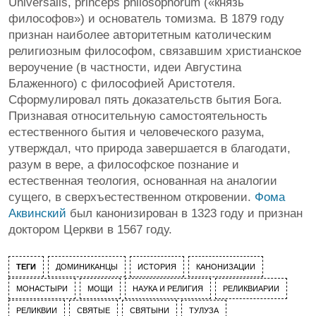
Universalis, princeps philosophorum («князь
философов») и основатель томизма. В 1879 году
признан наиболее авторитетным католическим
религиозным философом, связавшим христианское
вероучение (в частности, идеи Августина
Блаженного) с философией Аристотеля.
Сформулировал пять доказательств бытия Бога.
Признавая относительную самостоятельность
естественного бытия и человеческого разума,
утверждал, что природа завершается в благодати,
разум в вере, а философское познание и
естественная теология, основанная на аналогии
сущего, в сверхъестественном откровении.
Фома
Аквинский
был канонизирован в 1323 году и признан
доктором Церкви в 1567 году.
ТЕГИ
ДОМИНИКАНЦЫ
ИСТОРИЯ
КАНОНИЗАЦИИ
МОНАСТЫРИ
МОЩИ
НАУКА И РЕЛИГИЯ
РЕЛИКВИАРИИ
РЕЛИКВИИ
СВЯТЫЕ
СВЯТЫНИ
ТУЛУЗА