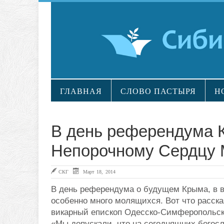
ГЛАВНАЯ
СЛОВО ПАСТЫРЯ
Н
В день референдума 
Непорочному Сердцу 
СКГ
Март 18, 2014
В день референдума о будущем Крыма, в во
особенно много молящихся. Вот что расска
викарный епископ Одесско-Симферопольск
«Мы допускали, что на сегодняшних богос