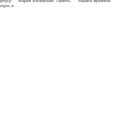
рпусу:
Мария Фатимская. Память
нашего времени
опрос в