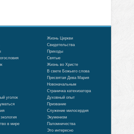
о
Жизнь Церкви
а
Свидетельства
ы
Приходы
огословия
Святые
ик
Жизнь во Христе
В свете Божьего слова
Пресвятая Дева Мария
Новоначальным
Страничка катехизатора
ый уголок
Духовный опыт
уматься
Призвание
ния
Служение милосердия
 экология
Экуменизм
тво в мире
Паломничества
Это интересно