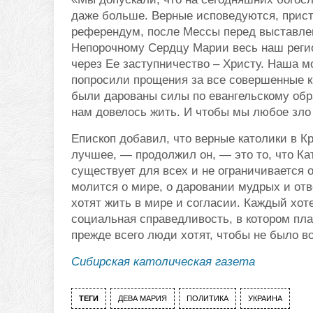
даже больше. Верные исповедуются, прист
референдум, после Мессы перед выставле
Непорочному Сердцу Марии весь наш реги
через Ее заступничество – Христу. Наша 
попросили прощения за все совершенные к
были дарованы силы по евангельскому обра
нам довелось жить. И чтобы мы любое зло
Епископ добавил, что верные католики в 
лучшее, — продолжил он, — это то, что Ка
существует для всех и не ограничивается 
молится о мире, о даровании мудрых и от
хотят жить в мире и согласии. Каждый хот
социальная справедливость, в котором пл
прежде всего люди хотят, чтобы не было 
Сибирская католическая газета
ТЕГИ
ДЕВА МАРИЯ
ПОЛИТИКА
УКРАИНА