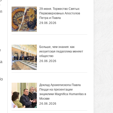
т
29 июня. Торжество Святых
ил
Первоверховных Апостолов
Петра и Павла
29.06.2026
Больше, чем знания: как
е
иезуитская педагогика меняет
общество
на
26.06.2026
Но
Доклад Архиепископа Павла
Пецци на презентации
энциклики Magnifica Нumanitas в
Москве
26.06.2026