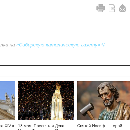
ылка на
«Сибирскую католическую газету» ©
а XIV к
13 мая. Пресвятая Дева
Святой Иосиф — герой