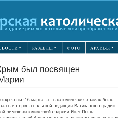
ОВОСТИ
РАЗДЕЛЫ
ФОТО
АРХИВЫ
Крым был посвящен
Марии
скресенье 16 марта с.г., в католических храмах было
зал в интервью польской редакции Ватиканского радио
ой римско-католической епархии Яцек Пыль:
лужениях людей будет меньше, а на самом деле их стал