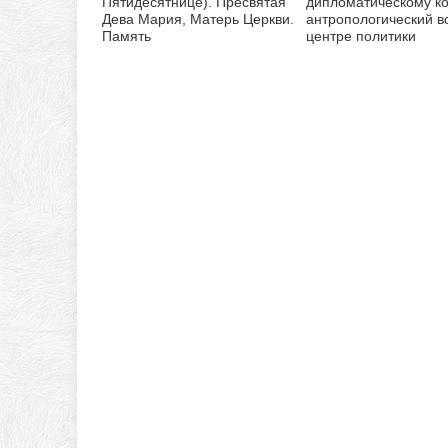
Пятидесятнице). Пресвятая
дипломатическому ко
Дева Мария, Матерь Церкви.
антропологический в
Память
центре политики