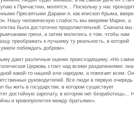
упаю к Причастию, молятся… Поскольку у нас проходи
нными Пресвятыми Дарами я, как епископ Крыма, ввер
он. Нашу человеческую слабость мы вверяем Марии, а
молитва была достаточно продолжительной. Сначала мы
рымчанами грехи, а затем молились о том, чтобы нам
зцу преображать к лучшему ту реальность, в которой
 умели побеждать добром».
Крыму дают различные оценки происходящему. «Но само
толическая Церковь стоит над всеми разделениями: она
одной какой-то нацией или народом, а помогает всем. О
ветственных руководителей. Все люди в первую очередь
ел бы жить в государстве, в котором существует
атят достойную зарплату, в котором нет безработицы… 
войны и кровопролития между братьями».