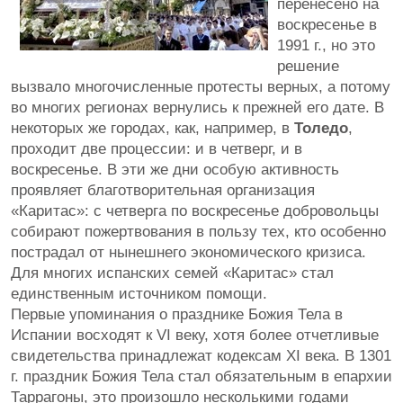
перенесено на
воскресенье в
1991 г., но это
решение
вызвало многочисленные протесты верных, а потому
во многих регионах вернулись к прежней его дате. В
некоторых же городах, как, например, в
Толедо
,
проходит две процессии: и в четверг, и в
воскресенье. В эти же дни особую активность
проявляет благотворительная организация
«Каритас»: с четверга по воскресенье добровольцы
собирают пожертвования в пользу тех, кто особенно
пострадал от нынешнего экономического кризиса.
Для многих испанских семей «Каритас» стал
единственным источником помощи.
Первые упоминания о празднике Божия Тела в
Испании восходят к VI веку, хотя более отчетливые
свидетельства принадлежат кодексам XI века. В 1301
г. праздник Божия Тела стал обязательным в епархии
Таррагоны, это произошло несколькими годами