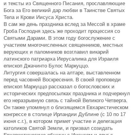
и тексты из Священного Писания, прославляющие
Бога за Его великий дар любви в Таинстве Святых
Тела и Крови Иисуса Христа.
В сам же день праздника вслед за Мессой в храме
Гроба Господня здесь же проходит процессия со
Святыми Дарами. В этом году богослужение с
участием многочисленных священников, местных
верующих и паломников возглавил викарий
латинского патриарха Иерусалима для Израиля
епископ Джачинто Булос Маркуццо.
Литургия совершалась на алтаре, выставленном
перед часовней Воскресения. В своей проповеди
епископ Маркуццо рассказал о богословских и
исторических предпосылках праздника и подчеркнул
его неразрывную связь с тайной Великого Четверга.
Он также упомянул о близящемся Евхаристическом
конгрессе в столице Ирландии Дублине (с 10 по 17
июня с.г.), в котором примет участие и делегация
католиков Святой Земли, и призвал созидать