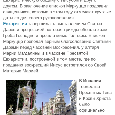
Евхаристическую общину с Иисусом и друг с
другом. В заключение епископ Маркуццо поздравил
священников, которые в этом году отмечают круглые
даты со дня своего рукоположения.
Евхаристия
завершилась выставлением Святых
Даров и процессией, которая трижды обошла храм
Гроба Господня и прошла мимо Голгофы. Епископ
Маркуццо преподал верным благословение Святыми
Дарами перед часовней Воскресения, у алтаря
Марии Магдалины и в часовне Пресвятой
Евхаристии, построенной в том месте, где по
преданию воскресший Иисус встретился со Своей
Матерью Марией.
В
Испании
торжество
Пресвятых Тела
и Крови Христа
было
официально