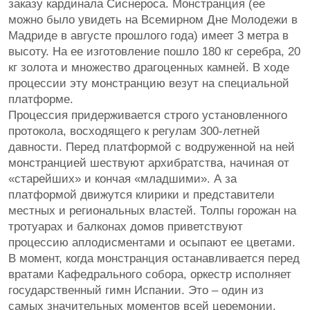
заказу кардинала Сиснероса. Монстранция (ее
можно было увидеть на Всемирном Дне Молодежи в
Мадриде в августе прошлого года) имеет 3 метра в
высоту. На ее изготовление пошло 180 кг серебра, 20
кг золота и множество драгоценных камней. В ходе
процессии эту монстранцию везут на специальной
платформе.
Процессия придерживается строго установленного
протокола, восходящего к регулам 300-летней
давности. Перед платформой с водруженной на ней
монстранцией шествуют архибратства, начиная от
«старейших» и кончая «младшими». А за
платформой движутся клирики и представители
местных и региональных властей. Толпы горожан на
тротуарах и балконах домов приветствуют
процессию аплодисментами и осыпают ее цветами.
В момент, когда монстранция останавливается перед
вратами Кафедрального собора, оркестр исполняет
государственный гимн Испании. Это – один из
самых значительных моментов всей церемонии.