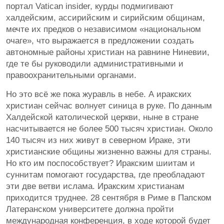
портал Vatican insider, курды подмигивают
халдейским, ассирийским и сирийским общинам,
мечте их предков о независимом «национальном
очаге», что выражается в предложении создать
автономные районы христиан на равнине Ниневии,
где те бы руководили административными и
правоохранительными органами.
Но это всё же пока журавль в небе. А иракских
христиан сейчас волнует синица в руке. По данным
Халдейской католической церкви, ныне в стране
насчитывается не более 500 тысяч христиан. Около
140 тысяч из них живут в северном Ираке, эти
христианские общины жизненно важны для страны.
Но кто им поспособствует? Иракским шиитам и
суннитам помогают государства, где преобладают
эти две ветви ислама. Иракским христианам
приходится труднее. 28 сентября в Риме в Папском
Латеранском университете должна пройти
международная конференция, в ходе которой будет