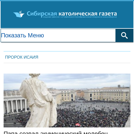
ПРОРОК ИСАИЯ
ГЛАВНАЯ
Папа созвал экуменический молебен