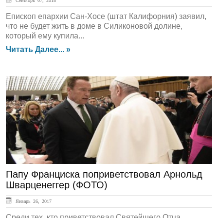
Сентябрь 07, 2018
Eпиcкоп епархии Сан-Xoce (штат Калифорния) заявил,
что не будет жить в доме в Силиконовой долине,
который ему купилa...
Читать Далее... »
ЛЕНТА НОВОСТЕЙ
Папу Франциска поприветствовал Арнольд
Шварценеггер (ФОТО)
Январь 26, 2017
Среди тех, кто приветствовал Святейшего Отца