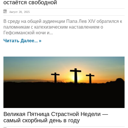
остаётся свободной
Август 28, 2025
В среду на общей аудиенции Папа Лев XIV обратился к
паломникам с катехизическим наставлением о
Гефсиманской ночи и...
Читать Далее... »
Актуально
Великая Пятница Страстной Недели —
самый скорбный день в году