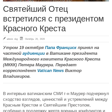
Святейший Отец
встретился с президентом
Красного Креста
admin skg
Октябрь 20, 2020
Утром 19 октября
Папа Франциск
принял на
частной
аудиенции
в Ватикане президента
Международного комитета Красного Креста
(МККК) Петера Маурера. Передает
корреспондент
Vatican News
Виктор
Владимиров.
В интервью ватиканским СМИ г-н Маурер подчеркнул
сходство взглядов, ценностей и устремлений между
Красным Крестом и Святейшим Престолом,
особенно в поддержку жертв военных конфликтов и