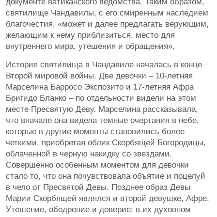
документе ватиканского ведомства. Таким образом,
святилище Чандавилы, с его смиренным наследием
благочестия, «может и далее предлагать верующим,
желающим к нему приблизиться, место для
внутреннего мира, утешения и обращения».
История святилища в Чандавиле началась в конце
Второй мировой войны. Две девочки – 10-летняя
Марселина Барросо Экспозито и 17-летняя Афра
Бригидо Бланко – по отдельности видели на этом
месте Пресвятую Деву. Марселина рассказывала,
что вначале она видела темные очертания в небе,
которые в другие моменты становились более
четкими, приобретая облик Скорбящей Богородицы,
облаченной в черную накидку со звездами.
Совершенно особенным моментом для девочки
стало то, что она почувствовала объятие и поцелуй
в чело от Пресвятой Девы. Позднее образ Девы
Марии Скорбящей являлся и второй девушке, Афре.
Утешение, ободрение и доверие: в их духовном