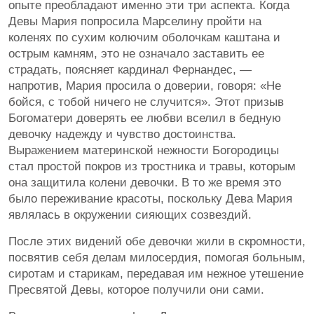
опыте преобладают именно эти три аспекта. Когда
Девы Мария попросила Марселину пройти на
коленях по сухим колючим оболочкам каштана и
острым камням, это не означало заставить ее
страдать, поясняет кардинал Фернандес, —
напротив, Мария просила о доверии, говоря: «Не
бойся, с тобой ничего не случится». Этот призыв
Богоматери доверять ее любви вселил в бедную
девочку надежду и чувство достоинства.
Выражением материнской нежности Богородицы
стал простой покров из тростника и травы, которым
она защитила колени девочки. В то же время это
было переживание красоты, поскольку Дева Мария
являлась в окружении сияющих созвездий.
После этих видений обе девочки жили в скромности,
посвятив себя делам милосердия, помогая больным,
сиротам и старикам, передавая им нежное утешение
Пресвятой Девы, которое получили они сами.