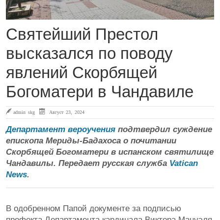
Святейший Престол
высказался по поводу
явлений Скорбящей
Богоматери в Чандавиле
admin skg
Август 23, 2024
Департамент вероучения
подтвердил суждение
епископа Мериды-Бадахоса о почитании
Скорбящей Богоматери в испанском святилище
Чандавилы. Передает русская служба
Vatican
News
.
В одобренном Папой документе за подписью
префекта Департамента кардинала Виктора Мануэля