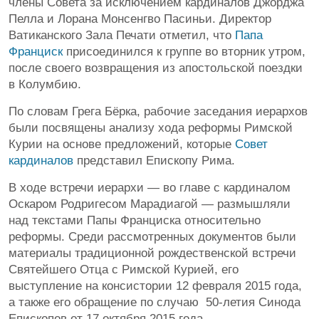
члены Совета за исключением кардиналов Джорджа
Пелла и Лорана Монсенгво Пасиньи. Директор
Ватиканского Зала Печати отметил, что
Папа
Франциск
присоединился к группе во вторник утром,
после своего возвращения из апостольской поездки
в Колумбию.
По словам Грега Бёрка, рабочие заседания иерархов
были посвящены анализу хода реформы Римской
Курии на основе предложений, которые
Совет
кардиналов
представил Епископу Рима.
В ходе встречи иерархи — во главе с кардиналом
Оскаром Родригесом Марадиагой — размышляли
над текстами Папы Франциска относительно
реформы. Среди рассмотренных документов были
материалы традиционной рождественской встречи
Святейшего Отца с Римской Курией, его
выступление на консистории 12 февраля 2015 года,
а также его обращение по случаю 50-летия Синода
Епископов от 17 октября 2015 года.