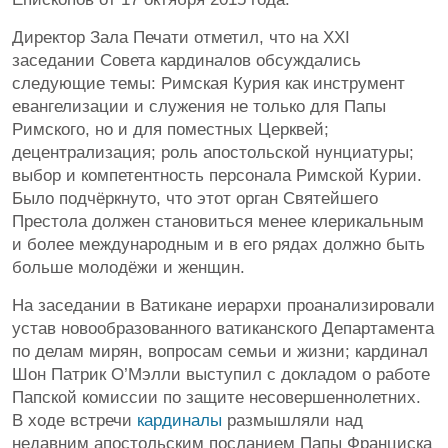
Директор Зала Печати отметил, что на XXI
заседании Совета кардиналов обсуждались
следующие темы: Римская Курия как инструмент
евангелизации и служения не только для Папы
Римского, но и для поместных Церквей;
децентрализация; роль апостольской нунциатуры;
выбор и компетентность персонала Римской Курии.
Было подчёркнуто, что этот орган Святейшего
Престола должен становиться менее клерикальным
и более международным и в его рядах должно быть
больше молодёжи и женщин.
На заседании в Ватикане иерархи проанализировали
устав новообразованного ватиканского Департамента
по делам мирян, вопросам семьи и жизни; кардинал
Шон Патрик О’Мэлли выступил с докладом о работе
Папской комиссии по защите несовершеннолетних.
В ходе встречи
кардиналы
размышляли над
недавним апостольским посланием Папы Франциска