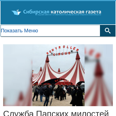
Служба Папских милостей