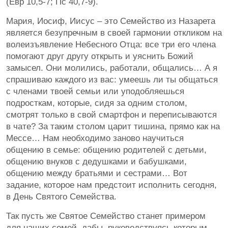
(Евр 10,5-7; Пс 40,7-9).
Мария, Иосиф, Иисус – это Семейство из Назарета
является безупречным в своей гармонии откликом на
волеизъявление Небесного Отца: все три его члена
помогают друг другу открыть и уяснить Божий
замысел. Они молились, работали, общались… А я
спрашиваю каждого из вас: умеешь ли ты общаться
с членами твоей семьи или уподобляешься
подросткам, которые, сидя за одним столом,
смотрят только в свой смартфон и переписываются
в чате? За таким столом царит тишина, прямо как на
Мессе… Нам необходимо заново научиться
общению в семье: общению родителей с детьми,
общению внуков с дедушками и бабушками,
общению между братьями и сестрами… Вот
задание, которое нам предстоит исполнить сегодня,
в День Святого Семейства.
Так пусть же Святое Семейство станет примером
для наших семей, дабы, руководствуясь которым,