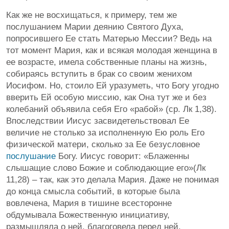
Как же не восхищаться, к примеру, тем же
послушанием Марии деянию Святого Духа,
попросившего Ее стать Матерью Мессии? Ведь на
тот момент Мария, как и всякая молодая женщина в
ее возрасте, имела собственные планы на жизнь,
собираясь вступить в брак со своим женихом
Иосифом. Но, стоило Ей уразуметь, что Богу угодно
вверить Ей особую миссию, как Она тут же и без
колебаний объявила себя Его «рабой» (ср. Лк 1,38).
Впоследствии Иисус засвидетельствовал Ее
величие не столько за исполненную Ею роль Его
физической матери, сколько за Ее безусловное
послушание
Богу. Иисус говорит: «Блаженны
слышащие слово Божие и соблюдающие его»(Лк
11,28) – так, как это делала Мария. Даже не понимая
до конца смысла событий, в которые была
вовлечена, Мария в тишине всесторонне
обдумывала Божественную инициативу,
размышляла о ней, благоговела перед ней.