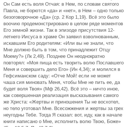
Он Сам есть воля Отчая: в Нем, по словам святого
Павла, не борются «да» и «нет», в Нем – одно только
безоговорочное «Да» (ср. 2 Кор 1,19). Всё это было
воочию продемонстрировано в целом ряде моментов
Его земной жизни. Так в эпизоде присутствия 12-
летнего Иисуса в храме Он заявил взволнованным,
искавшим Его родителям: «Или вы не знали, что
Мне должно быть в том, что принадлежит Отцу
Моему?» (Лк 2,49). Позднее Он неоднократно
повторял: «Моя пища есть творить волю Пославшего
Меня и совершить дело Его» (Ин 4,34); и молился в
Гефсиманском саду: «Отче Мой! если не может
чаша сия миновать Меня, чтобы Мне не пить ее, да
будет воля Твоя» (Мф 26,42). Всё это – ничто иное,
как совершенная реализация высказывания самого
же Христа: «Жертвы и приношения Ты не восхотел,
но тело уготовал Мне. Всесожжения и жертвы за грех
неугодны Тебе. Тогда Я сказал: вот, иду, как в начале
книги написано о Мне, исполнить волю Твою, Боже»