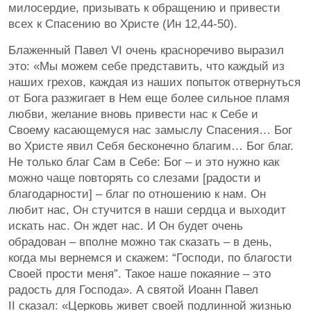
милосердие, призывать к обращению и привести
всех к Спасению во Христе (Ин 12,44-50).
Блаженный Павел VI очень красноречиво выразил
это: «Мы можем себе представить, что каждый из
наших грехов, каждая из наших попыток отвернуться
от Бога разжигает в Нем еще более сильное пламя
любви, желание вновь привести нас к Себе и
Своему касающемуся нас замыслу Спасения… Бог
во Христе явил Себя бесконечно благим… Бог благ.
Не только благ Сам в Себе: Бог – и это нужно как
можно чаще повторять со слезами [радости и
благодарности] – благ по отношению к нам. Он
любит нас, Он стучится в наши сердца и выходит
искать нас. Он ждет нас. И Он будет очень
обрадован – вполне можно так сказать – в день,
когда мы вернемся и скажем: “Господи, по благости
Своей прости меня”. Такое наше покаяние – это
радость для Господа». А святой Иоанн Павел
II сказал: «Церковь живет своей подлинной жизнью