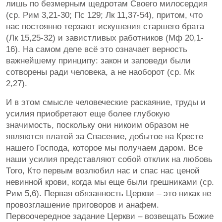
лишь по безмерным щедротам Своего милосердия
(ср. Рим 3,21-30; Пс 129; Лк 11,37-54), притом, что
нас постоянно терзают искушения старшего брата
(Лк 15,25-32) и завистливых работников (Мф 20,1-
16). На самом деле всё это означает верность
важнейшему принципу: закон и заповеди были
сотворены ради человека, а не наоборот (ср. Мк
2,27).
И в этом смысле человеческие раскаяние, труды и
усилия приобретают еще более глубокую
значимость, поскольку они никоим образом не
являются платой за Спасение, добытое на Кресте
нашего Господа, которое мы получаем даром. Все
наши усилия представляют собой отклик на любовь
Того, Кто первым возлюбил нас и спас нас ценой
невинной крови, когда мы еще были грешниками (ср.
Рим 5,6). Первая обязанность Церкви – это никак не
провозглашение приговоров и анафем.
Первоочередное задание Церкви – возвещать Божие