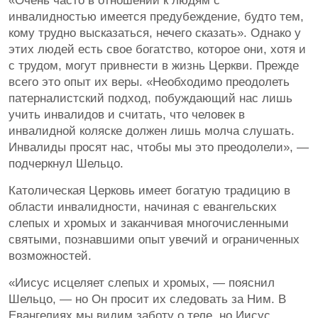
«Очень часто в отношении к людям с
инвалидностью имеется предубеждение, будто тем,
кому трудно высказаться, нечего сказать». Однако у
этих людей есть свое богатство, которое они, хотя и
с трудом, могут привнести в жизнь Церкви. Прежде
всего это опыт их веры. «Необходимо преодолеть
патерналистский подход, побуждающий нас лишь
учить инвалидов и считать, что человек в
инвалидной коляске должен лишь молча слушать.
Инвалиды просят нас, чтобы мы это преодолели», —
подчеркнул Шельцо.
Католическая Церковь имеет богатую традицию в
области инвалидности, начиная с евангельских
слепых и хромых и заканчивая многочисленными
святыми, познавшими опыт увечий и ограниченных
возможностей.
«Иисус исцеляет слепых и хромых, — пояснил
Шельцо, — но Он просит их следовать за Ним. В
Евангелиях мы видим заботу о теле, но Иисус