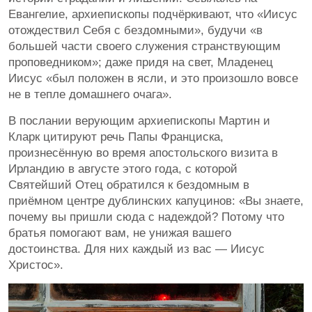
Евангелие, архиепископы подчёркивают, что «Иисус
отождествил Себя с бездомными», будучи «в
большей части своего служения странствующим
проповедником»; даже придя на свет, Младенец
Иисус «был положен в ясли, и это произошло вовсе
не в тепле домашнего очага».
В послании верующим архиепископы Мартин и
Кларк цитируют речь Папы Франциска,
произнесённую во время апостольского визита в
Ирландию в августе этого года, с которой
Святейший Отец обратился к бездомным в
приёмном центре дублинских капуцинов: «Вы знаете,
почему вы пришли сюда с надеждой? Потому что
братья помогают вам, не унижая вашего
достоинства. Для них каждый из вас — Иисус
Христос».