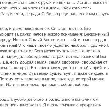
ы ее держала в своих руках женщина … Истина, вместит
мли, чтобы ее уложили в ясли. Ради кого столь
Разумеется, не ради Себя, но ради нас, если мы веруе
 все, и даже невозможное: Он стал плотью. Его
ыходит за рамки человеческого понимания: Бесконечный
роду. Но этот Самый Бог не может войти в мое сердце,
рь веры! Это наше «всемогущество наоборот» должно 
ека закрыться от Бога может пугать нас. Но вот она,
и, надежда, побеждающая страх: истина возникла! Бог
. Да, есть добрая земля, земля здоровая, свободная от
 земля, которую Бог приготовил для того, чтобы прийти 
ствия в мире. Эта земля существует, и даже сегодня, в
 Потому есть надежда в мире, надежда, которой можно
и. Истина возникла, принеся с собой любовь,
рода, глубоко раненого и разделенного конфликтом,
вает невинных жертв. Я вновь призываю прекратить