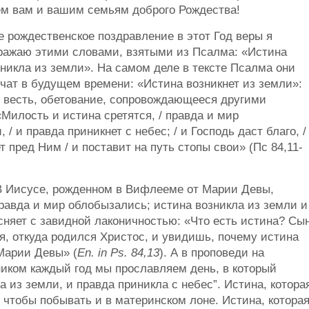
ем вам и вашим семьям доброго Рождества!
 рождественское поздравление в этот Год веры я
ражаю этими словами, взятыми из Псалма: «Истина
никла из земли». На самом деле в тексте Псалма они
чат в будущем времени: «Истина возникнет из земли»:
о весть, обетование, сопровождающееся другими
Милость и истина сретятся, / правда и мир
 / и правда приникнет с небес; / и Господь даст благо, /
т пред Ним / и поставит на путь стопы свои» (Пс 84,11-
В Иисусе, рожденном в Вифлееме от Марии Девы,
равда и мир облобызались; истина возникла из земли и
ясняет с завидной лаконичностью: «Что есть истина? Сы
я, откуда родился Христос, и увидишь, почему истина
Марии Девы» (
En. in Ps. 84,13
). А в проповеди на
иком каждый год мы прославляем день, в который
 из земли, и правда приникла с небес”. Истина, котора
, чтобы побывать и в материнском лоне. Истина, котора