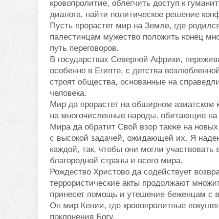
кровопролитие, облегчить доступ к гуман
диалога, найти политическое решение кон
Пусть прорастет мир на Земле, где родилс
палестинцам мужество положить конец мно
путь переговоров.
В государствах Северной Африки, пережив
особенно в Египте, с детства возлюбленно
строят общества, основанные на справедл
человека.
Мир да прорастет на обширном азиатском 
на многочисленные народы, обитающие на э
Мира да обратит Свой взор также на новы
с высокой задачей, ожидающей их. Я надею
каждой, так, чтобы они могли участвовать 
благородной страны и всего мира.
Рождество Христово да содействует возвр
террористические акты продолжают множит
принесет помощь и утешение беженцам с в
Он мир Кении, где кровопролитные покуше
поклонения Богу.