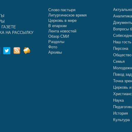
Актуальн
Слово пастыря
Литургическое время
ТЫ
Аналитик
Церковь в мире
РЫ
Документ
В епархии
 ГАЗЕТЕ
Вопросы б
Лента новостей
КА НА РАССЫЛКУ
Собеседн
Обзор СМИ
Разделы
Наш гость
Фото
Персона
Архивы
Общество
Семья
Молодежн
Повод зад
Точка зре
Церковь и
Христианс
Наука
Педагогик
История
Культура