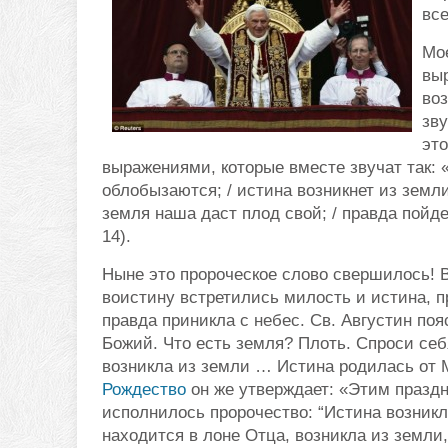
вс
Мое
вы
воз
зву
эт
выражениями, которые вместе звучат так: «
облобызаются; / истина возникнет из земли,
земля наша даст плод свой; / правда пойде
14).
Ныне это пророческое слово свершилось! 
воистину встретились милость и истина, п
правда приникла с небес. Св. Августин по
Божий. Что есть земля? Плоть. Спроси себ
возникла из земли … Истина родилась от 
Рождество
он же утверждает: «Этим праздн
исполнилось пророчество: “Истина возникла
находится в лоне Отца, возникла из земли