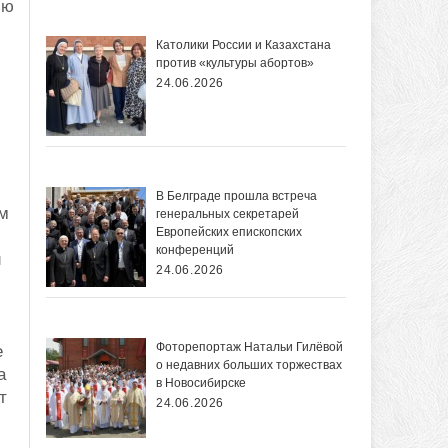
ью
Католики России и Казахстана
против «культуры абортов»
24.06.2026
В Белграде прошла встреча
ем
генеральных секретарей
Европейских епископских
конференций
и
24.06.2026
Фоторепортаж Натальи Гилёвой
е
о недавних больших торжествах
а
в Новосибирске
т
24.06.2026