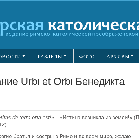
ОВОСТИ
РАЗДЕЛЫ
ФОТО
АРХИВЫ
ие Urbi et Orbi Бенедикта
.
ritas de terra orta est!»
– «Истина возникла из земли!» (
12).
огие братья и сестры в Риме и во всем мире, желаю