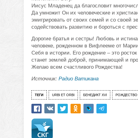
Иисус Младенец да благословит многочисл
Да умножит Он их человеческие и христиан
эмигрировать от своих семей и со своей з
содействовать развитию и бороться с пре
Дорогие братья и сестры! Любовь и истина
человеке, рожденном в Вифлееме от Марии.
Себя в истории. Его рождение – это росток
станет землей доброй, принимающей и пр
Желаю всем счастливого Рождества!
Источник:
Радио Ватикана
ТЕГИ
URBI ET ORBI
БЕНЕДИКТ XVI
РОЖДЕСТВО