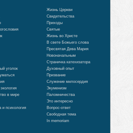
о
Жизнь Церкви
а
Свидетельства
ы
Приходы
огословия
Святые
ик
Жизнь во Христе
В свете Божьего слова
Пресвятая Дева Мария
Новоначальным
Страничка катехизатора
ый уголок
Духовный опыт
уматься
Призвание
ния
Служение милосердия
 экология
Экуменизм
тво в мире
Паломничества
Это интересно
а и психология
Вопрос-ответ
Свободная тема
In memoriam