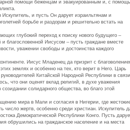
итарной помощи беженцам и эвакуированным и, с помощ
фликта.
я Искупитель, и пусть Он дарует израильтянам и
голетней борьбе и раздорам и решительно встать на
ающих глубокий переход к поиску нового будущего –
й и благословенной Иисусом – пусть граждане вместе
ивости, уважении свободы и достоинства каждого
континенте. Иисус Младенец да призрит с благоволени
тих землях и особенно на тех, кто верит в Него. Царь
х руководителей Китайской Народной Республики в связ
сь, что они оценят вклад религий, в духе уважения
в созидании солидарного общества, во благо этой
ащению мира в Мали и согласия в Нигерии, где жестоки
ь число жертв, особенно среди христиан. Искупитель д
остока Демократической Республики Конго. Пусть даруе
ния обрушились на гражданское население и на места