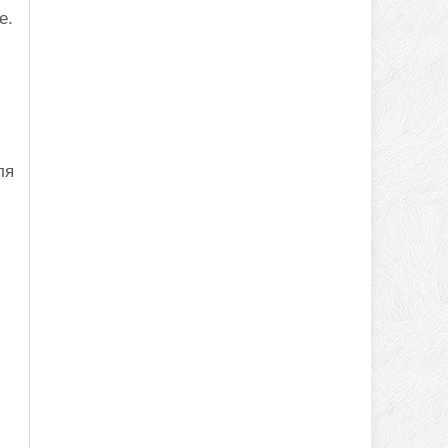
е.
ля