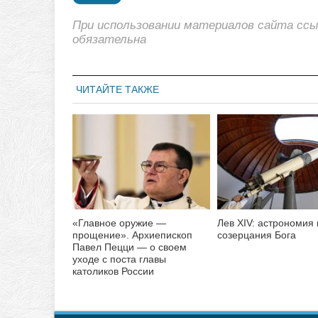
При использовании материалов сайта сс
обязательна
ЧИТАЙТЕ ТАКЖЕ
«Главное оружие —
Лев XIV: астрономия 
прощение». Архиепископ
созерцания Бога
Павел Пецци — о своем
уходе с поста главы
католиков России