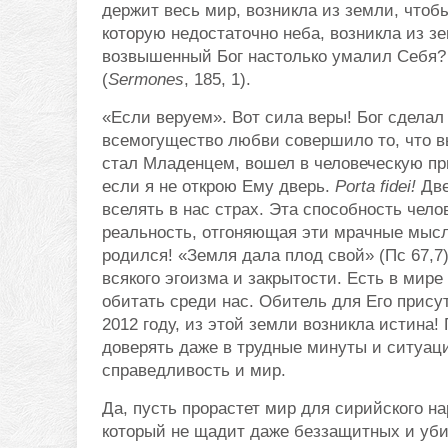
держит весь мир, возникла из земли, чтоб
которую недостаточно неба, возникла из зе
возвышенный Бог настолько умалил Себя? 
(
Sermones
, 185, 1).
«Если веруем». Вот сила веры! Бог сделал
всемогущество любви совершило то, что в
стал Младенцем, вошел в человеческую при
если я не открою Ему дверь.
Porta fidei!
Две
вселять в нас страх. Эта способность челов
реальность, отгоняющая эти мрачные мысл
родился! «Земля дала плод свой» (Пс 67,7)
всякого эгоизма и закрытости. Есть в мире
обитать среди нас. Обитель для Его присут
2012 году, из этой земли возникла истина!
доверять даже в трудные минуты и ситуаци
справедливость и мир.
Да, пусть прорастет мир для сирийского на
который не щадит даже беззащитных и уби