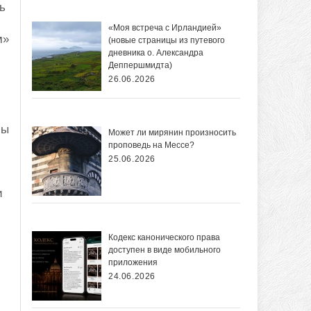
ь
«Моя встреча с Ирландией»
м»
(новые страницы из путевого
дневника о. Александра
Деппершмидта)
26.06.2026
бы
Может ли мирянин произносить
проповедь на Мессе?
25.06.2026
и
Кодекс канонического права
доступен в виде мобильного
приложения
24.06.2026