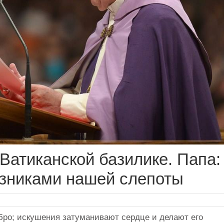
Ватиканской базилике. Папа:
узниками нашей слепоты
бро; искушения затуманивают сердце и делают его