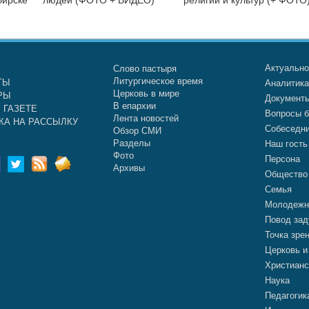
Актуальн
Слово пастыря
Литургическое время
ТЫ
Аналитик
Церковь в мире
РЫ
Документ
В епархии
 ГАЗЕТЕ
Вопросы б
Лента новостей
КА НА РАССЫЛКУ
Собеседн
Обзор СМИ
Разделы
Наш гость
Фото
Персона
Архивы
Общество
Семья
Молодежн
Повод зад
Точка зре
Церковь и
Христианс
Наука
Педагогик