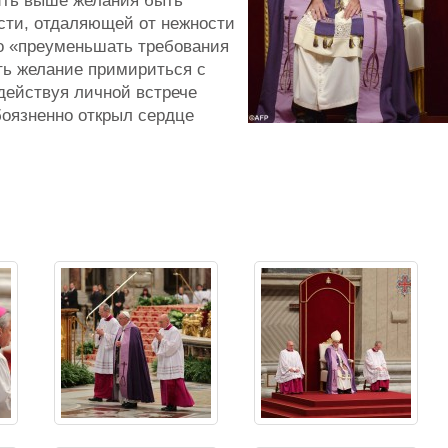
вить выше желания быть
сти, отдаляющей от нежности
жно «преуменьшать требования
ть желание примириться с
действуя личной встрече
боязненно открыл сердце