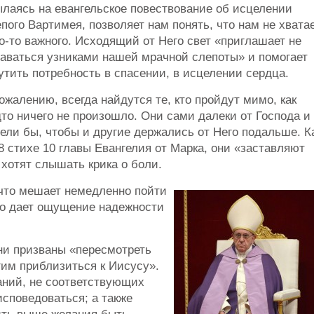
ылаясь на евангельское повествование об исцелении
пого Вартимея, позволяет нам понять, что нам не хвата
о-то важного. Исходящий от Него свет «приглашает не
таваться узниками нашей мрачной слепоты» и помогает
тить потребность в спасении, в исцелении сердца.
ожалению, всегда найдутся те, кто пройдут мимо, как
то ничего не произошло. Они сами далеки от Господа и
ели бы, чтобы и другие держались от Него подальше. К
8 стихе 10 главы Евангелия от Марка, они «заставляют
 хотят слышать крика о боли.
что мешает немедленно пойти
что дает ощущение надежности
ни призваны «пересмотреть
гим приблизиться к Иисусу».
саний, не соответствующих
исповедоваться; а также