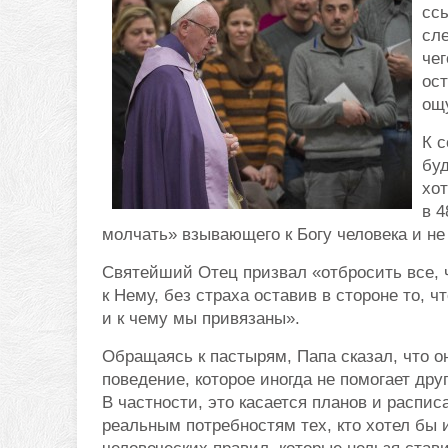
сс
сле
чег
ос
ощу
К с
буд
хот
в 4
молчать» взывающего к Богу человека и не
Святейший Отец призвал «отбросить все, 
к Нему, без страха оставив в стороне то, 
и к чему мы привязаны».
Обращаясь к пастырям, Папа сказал, что о
поведение, которое иногда не помогает дру
В частности, это касается планов и распи
реальным потребностям тех, кто хотел бы 