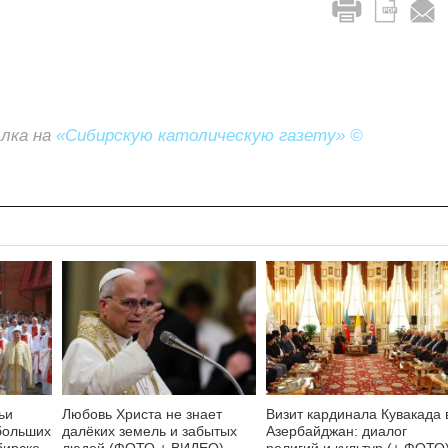
ылка на
«Сибирскую католическую газету» ©
ьи
Любовь Христа не знает
Визит кардинала Кувакада 
больших
далёких земель и забытых
Азербайджан: диалог
бирске
людей (ФОТО + ВИДЕО)
религий и культур (+ ФОТО