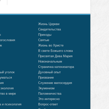
о
Жизнь Церкви
а
Свидетельства
ы
Приходы
огословия
Святые
ик
Жизнь во Христе
В свете Божьего слова
Пресвятая Дева Мария
Новоначальным
Страничка катехизатора
ый уголок
Духовный опыт
уматься
Призвание
ния
Служение милосердия
 экология
Экуменизм
тво в мире
Паломничества
Это интересно
а и психология
Вопрос-ответ