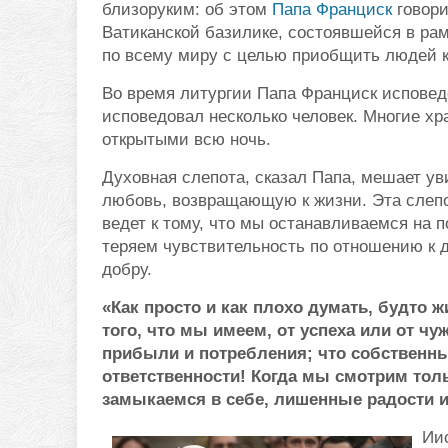
близоруким: об этом
Папа Франциск
говори
Ватиканской базилике, состоявшейся в ра
по всему миру с целью приобщить людей к
Во время литургии Папа Франциск исповед
исповедовал несколько человек. Многие х
открытыми всю ночь.
Духовная слепота, сказал Папа, мешает ув
любовь, возвращающую к жизни. Эта слеп
ведет к тому, что мы останавливаемся на 
теряем чувствительность по отношению к 
добру.
«Как просто и как плохо думать, будто ж
того, что мы имеем, от успеха или от чу
прибыли и потребления; что собственн
ответственности! Когда мы смотрим толь
замыкаемся в себе, лишенные радости 
Ии