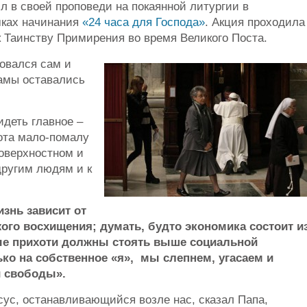
л в своей проповеди на покаянной литургии в
мках начинания
«24 часа для Господа»
. Акция проходила
 Таинству Примирения во время Великого Поста.
овался сам и
рамы оставались
идеть главное –
ота мало-помалу
поверхностном и
другим людям и к
изнь зависит от
жого восхищения; думать, будто экономика состоит и
ые прихоти должны стоять выше социальной
ко на собственное «я», мы слепнем, угасаем и
и свободы».
сус, останавливающийся возле нас, сказал Папа,