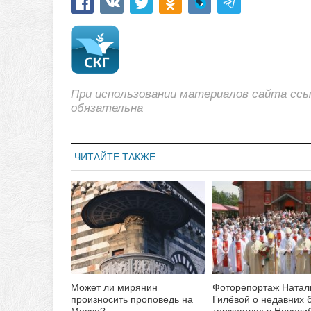
При использовании материалов сайта сс
обязательна
ЧИТАЙТЕ ТАКЖЕ
Может ли мирянин
Фоторепортаж Натал
произносить проповедь на
Гилёвой о недавних 
Мессе?
торжествах в Новоси