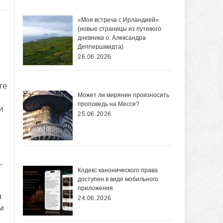
«Моя встреча с Ирландией»
(новые страницы из путевого
дневника о. Александра
Деппершмидта)
26.06.2026
те
Может ли мирянин произносить
проповедь на Мессе?
и
25.06.2026
,
Кодекс канонического права
доступен в виде мобильного
приложения
я
24.06.2026
м