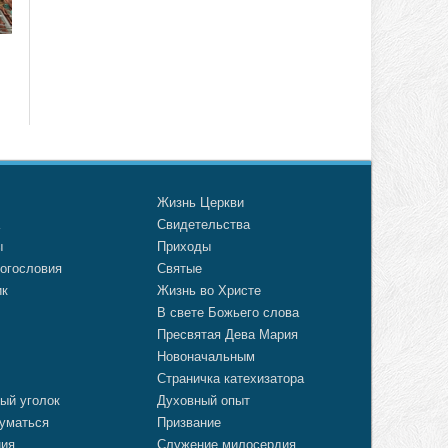
о
Жизнь Церкви
а
Свидетельства
ы
Приходы
огословия
Святые
ик
Жизнь во Христе
В свете Божьего слова
Пресвятая Дева Мария
Новоначальным
Страничка катехизатора
ый уголок
Духовный опыт
уматься
Призвание
ния
Служение милосердия