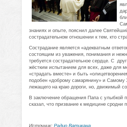
яв
дар
бли
Сам
знаниях и опыте, пояснил далее Святейши
сострадательном отношении к тем, кто стр
Сострадание является «адекватным ответом
состоящим из уважения, понимания и нежн
требуется сострадательное сердце. С друг
жёстким испытанием для всех, даже для м
«страдать вместе» и быть «олицетворение
подобен «доброму самарянину» и Самому Х
лежащего на краю дороги, но, движимый со
В заключение обращения Папа с улыбкой при
сказал, что призвание к медицине сродни 
Источник:
Радио Ватикана