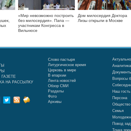
«Мир невозможно построить
Дом милосердия Доктора
ушек,
без милосердия». Папа —
Лизы открыли в Москве
лых
участникам Конгресса в
Вильнюсе
Актуальн
Слово пастыря
Литургическое время
ТЫ
Аналитик
Церковь в мире
РЫ
Документ
В епархии
 ГАЗЕТЕ
Вопросы б
Лента новостей
КА НА РАССЫЛКУ
Собеседн
Обзор СМИ
Разделы
Наш гость
Фото
Персона
Архивы
Общество
Семья
Молодежн
Повод зад
Точка зре