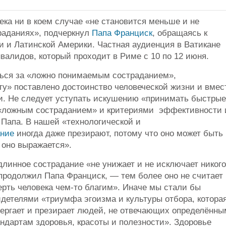
ка ни в коем случае «не становится меньше и не
траданиях», подчеркнул
Папа Франциск
, обращаясь к
 и Латинской Америки. Частная аудиенция в Ватикане
алидов, который проходит в Риме с 10 по 12 июня.
ться за «ложно понимаемым состраданием»,
у» поставлено достоинство человеческой жизни и вмес
и. Не следует уступать искушению «принимать быстрые
 «ложным состраданием» и критериями эффективности 
 Папа. В нашей «технологической и
ание
иногда даже презирают, потому что оно может быть
 оно выражается».
линное сострадание «не унижает и не исключает никого
продолжил Папа Франциск, — тем более оно не считает
рть человека чем-то благим». Иначе мы стали бы
идетелями «триумфа эгоизма и культуры отбора, котора
вергает и презирает людей, не отвечающих определённы
ндартам здоровья, красоты и полезности». Здоровье