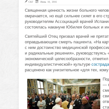
СКГ
Июнь 10, 2016
Священная ценность жизни больного челове
омрачается, но ещё сильнее сияет в его с
руководителям Ассоциаций врачей Испании
состоялась накануне Юбилея больных и инв
Святейший Отец призвал врачей не прята
оправдывающим смерть пациента. «На карт
с ним достоинство медицинской професси
и радикальные решения», руководствуясь
экономической целесообразности, отметил
индивидуалистической» культуре
сострад
расценено как унизительное «для тех, кому
Под
— 
сме
св
от
ста