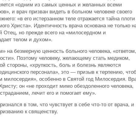
ляется «одним из самых ценных и желанных всеми
ов», и врач призван видеть в больном человеке своего
жнего: «в его истерзанном теле отражается тайна плоти
ого Христа». Идентичность врача основана не только н
й Отец, но прежде всего на «милосердном и
адает телом и духом».
» на безмерную ценность больного человека, «ответом
ости». Поэтому человеку, желающему стать медиком,
ой стороны, «хрупкость, боль и болезнь являются
едицинского персонала», это — призыв к терпению, что
м милосердия», особенно в Святой год Милосердия. Вр
ристу; он «не проходит мимо обездоленного человека,
страданием, лечит его и помогает ему».
знался в том, что чувствует в себе что-то от врача, и
призванию к священству.