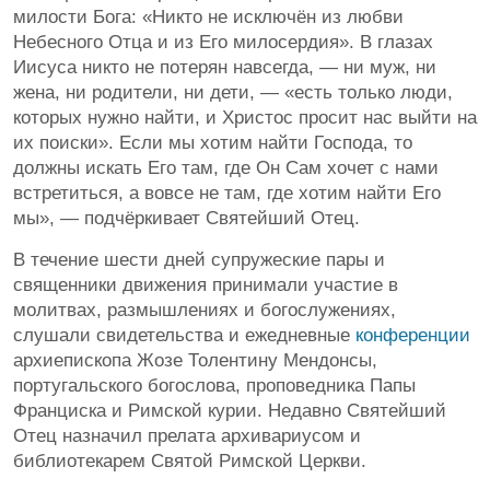
милости Бога: «Никто не исключён из любви
Небесного Отца и из Его милосердия». В глазах
Иисуса никто не потерян навсегда, — ни муж, ни
жена, ни родители, ни дети, — «есть только люди,
которых нужно найти, и Христос просит нас выйти на
их поиски». Если мы хотим найти Господа, то
должны искать Его там, где Он Сам хочет с нами
встретиться, а вовсе не там, где хотим найти Его
мы», — подчёркивает Святейший Отец.
В течение шести дней супружеские пары и
священники движения принимали участие в
молитвах, размышлениях и богослужениях,
слушали свидетельства и ежедневные
конференции
архиепископа Жозе Толентину Мендонсы,
португальского богослова, проповедника Папы
Франциска и Римской курии. Недавно Святейший
Отец назначил прелата архивариусом и
библиотекарем Святой Римской Церкви.