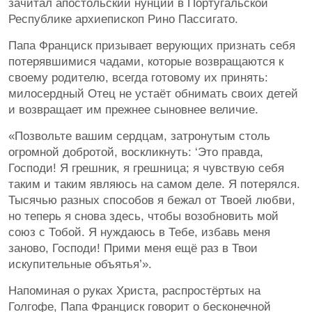
зачитал апостольский нунций в Португальской
Республике архиепископ Рино Пассигато.
Папа Франциск призывает верующих признать себя
потерявшимися чадами, которые возвращаются к
своему родителю, всегда готовому их принять:
милосердный Отец не устаёт обнимать своих детей
и возвращает им прежнее сыновнее величие.
«Позвольте вашим сердцам, затронутым столь
огромной добротой, воскликнуть: ‘Это правда,
Господи! Я грешник, я грешница; я чувствую себя
таким и таким являюсь на самом деле. Я потерялся.
Тысячью разных способов я бежал от Твоей любви,
но теперь я снова здесь, чтобы возобновить мой
союз с Тобой. Я нуждаюсь в Тебе, избавь меня
заново, Господи! Прими меня ещё раз в Твои
искупительные объятья’».
Напоминая о руках Христа, распростёртых на
Голгофе, Папа Франциск говорит о бесконечной