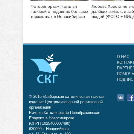
Фоторепортаж Натальи
Любовь Христа не зн
Гилёвой о недавних больших
далёких земель и за
торжествах в Новосибирске
людей (ФОТО + ВИД
О НАС
КОНТАК
ПАРТНЕ
ПОМОЧЬ
ПОДПИС
© 2015 «Сибирская католическая газета»,
издание Централизованной религиозной
организации
Римско-Католическая Преображенская
Епархия в Новосибирске
(ОГРН 1025400007490)
630099 г. Новосибирск,