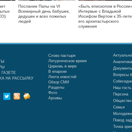
ает
Послание Папы на VI
«Быть епископом в России»
бытых
Всемирный день бабушек,
Интервью с Владыкой
ЕО)
дедушек и всех пожилых
Иосифом Вертом к 35-лет
людей
его архипастырского
служения
Актуальн
Слово пастыря
Литургическое время
ТЫ
Аналитик
Церковь в мире
РЫ
Документ
В епархии
 ГАЗЕТЕ
Вопросы б
Лента новостей
КА НА РАССЫЛКУ
Собеседн
Обзор СМИ
Разделы
Наш гость
Фото
Персона
Архивы
Общество
Семья
Молодежн
Повод зад
Точка зре