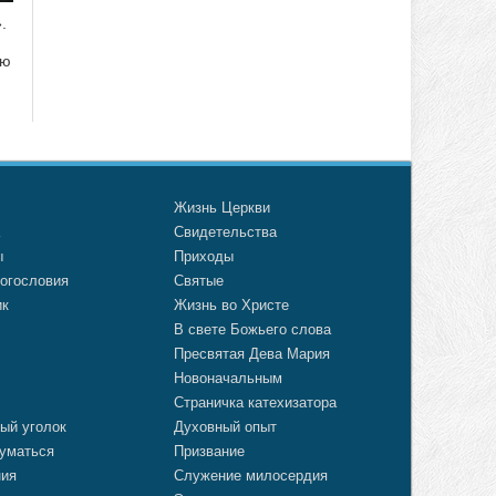
.
ию
о
Жизнь Церкви
а
Свидетельства
ы
Приходы
огословия
Святые
ик
Жизнь во Христе
В свете Божьего слова
Пресвятая Дева Мария
Новоначальным
Страничка катехизатора
ый уголок
Духовный опыт
уматься
Призвание
ния
Служение милосердия