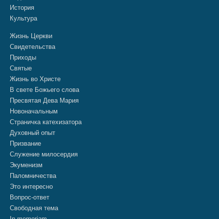
История
Культура
Жизнь Церкви
Свидетельства
Приходы
Святые
Жизнь во Христе
В свете Божьего слова
Пресвятая Дева Мария
Новоначальным
Страничка катехизатора
Духовный опыт
Призвание
Служение милосердия
Экуменизм
Паломничества
Это интересно
Вопрос-ответ
Свободная тема
In memoriam