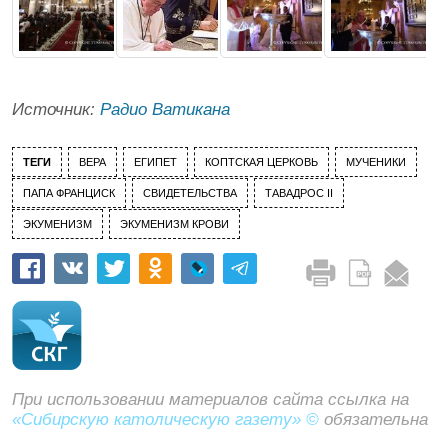
Источник:
Радио Ватикана
ТЕГИ
ВЕРА
ЕГИПЕТ
КОПТСКАЯ ЦЕРКОВЬ
МУЧЕНИКИ
ПАПА ФРАНЦИСК
СВИДЕТЕЛЬСТВА
ТАВАДРОС II
ЭКУМЕНИЗМ
ЭКУМЕНИЗМ КРОВИ
При использовании материалов сайта ссылка на
«Сибирскую католическую газету» ©
обязательна