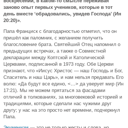
воскресении, в каком-то смысле переживая
заново опыт первых учеников, которые в тот
день вместе ‘обрадовались, увидев Господа’ (Ин
20:20)».
Папа Франциск с благодарностью отметил, что он
пришёл как паломник, с желанием получить
благословение брата. Святейший Отец напомнил о
предыдущих встречах, а также о Совместной
декларации между Коптской и Католической
Церквами, подписанной в 1973 году. Обе Церкви
признают, что «Иисус Христос — наш Господь и Бог,
Спаситель и наш Царь», и нам нельзя предавать Его
волю: «Да будут все едино, <…> да уверует мир (Ин
17:21). Мы не можем прятаться за фасадами
отличий в толкованиях, за многовековой историей и
традициями, которые сделали нас чужими друг
другу; у нас на это просто нет времени, подчеркнул
Папа.
Экуменизм
— это не только жесты и слова, но