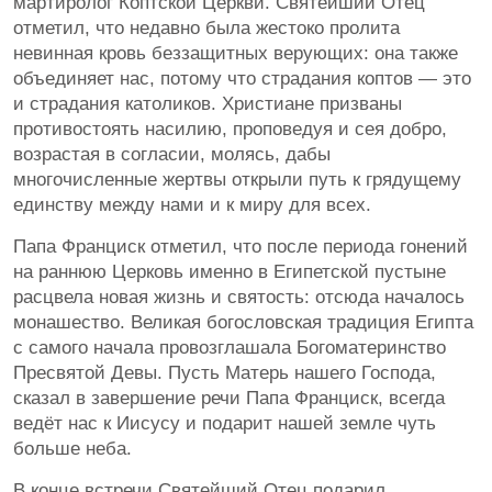
мартиролог Коптской Церкви. Святейший Отец
отметил, что недавно была жестоко пролита
невинная кровь беззащитных верующих: она также
объединяет нас, потому что страдания коптов — это
и страдания католиков. Христиане призваны
противостоять насилию, проповедуя и сея добро,
возрастая в согласии, молясь, дабы
многочисленные жертвы открыли путь к грядущему
единству между нами и к миру для всех.
Папа Франциск отметил, что после периода гонений
на раннюю Церковь именно в Египетской пустыне
расцвела новая жизнь и святость: отсюда началось
монашество. Великая богословская традиция Египта
с самого начала провозглашала Богоматеринство
Пресвятой Девы. Пусть Матерь нашего Господа,
сказал в завершение речи Папа Франциск, всегда
ведёт нас к Иисусу и подарит нашей земле чуть
больше неба.
В конце встречи Святейший Отец подарил