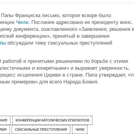
 Папы Франциска письмо, которое вскоре было
еренции
Чили
. Послание адресовано ее президенту монс.
ценку документа, озаглавленного «Заявления, решения 
опской конференции», принятый в завершение
опы
обсуждали тему сексуальных преступлений
ой работой и принятыми решениями по борьбе с этими
алистичными и конкретными» и выражает уверенность,
оцесс исцеления Церкви в стране. Папа утверждает, чт
ьным примером» для всего Народа Божия.
ЕНИЯ
КОНФЕРЕНЦИИ КАТОЛИЧЕСКИХ ЕПИСКОПОВ
ЛИЯ
СЕКСУАЛЬНЫЕ ПРЕСТУПЛЕНИЯ
ЧИЛИ