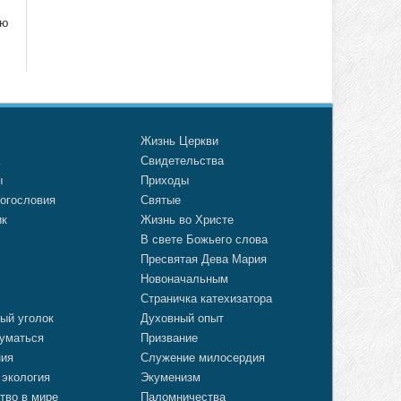
ию
о
Жизнь Церкви
а
Свидетельства
ы
Приходы
огословия
Святые
ик
Жизнь во Христе
В свете Божьего слова
Пресвятая Дева Мария
Новоначальным
Страничка катехизатора
ый уголок
Духовный опыт
уматься
Призвание
ния
Служение милосердия
 экология
Экуменизм
тво в мире
Паломничества