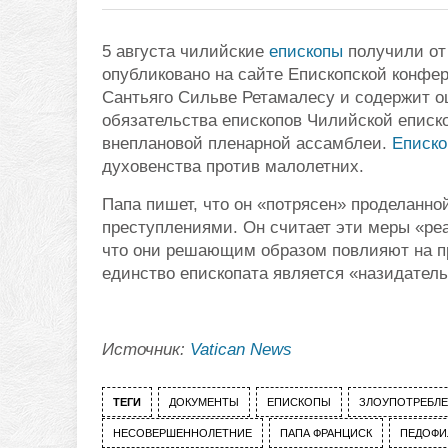
5 августа чилийские
епископы
получили от
опубликовано на сайте Епископской конф
Сантьяго Сильве Ретамалесу и содержит о
обязательства епископов Чилийской еписк
внеплановой пленарной ассамблеи.
Еписк
духовенства против малолетних.
Папа пишет, что он «потрясен» проделанн
преступлениями. Он считает эти меры «ре
что они решающим образом повлияют на пр
единство епископата является «назидател
Источник:
Vatican News
ТЕГИ
ДОКУМЕНТЫ
ЕПИСКОПЫ
ЗЛОУПОТРЕБЛ
НЕСОВЕРШЕННОЛЕТНИЕ
ПАПА ФРАНЦИСК
ПЕДОФИ