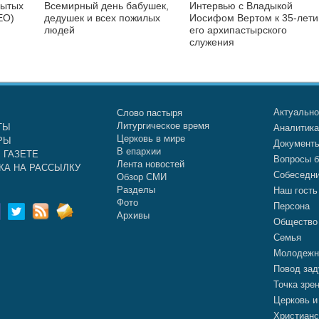
бытых
Всемирный день бабушек,
Интервью с Владыкой
ЕО)
дедушек и всех пожилых
Иосифом Вертом к 35-лет
людей
его архипастырского
служения
Актуальн
Слово пастыря
Литургическое время
ТЫ
Аналитик
Церковь в мире
РЫ
Документ
В епархии
 ГАЗЕТЕ
Вопросы б
Лента новостей
КА НА РАССЫЛКУ
Собеседн
Обзор СМИ
Разделы
Наш гость
Фото
Персона
Архивы
Общество
Семья
Молодежн
Повод зад
Точка зре
Церковь и
Христианс