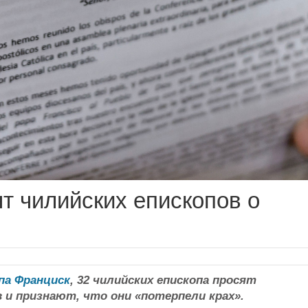
т чилийских епископов о
па Франциск
, 32 чилийских епископа просят
и признают, что они «потерпели крах».