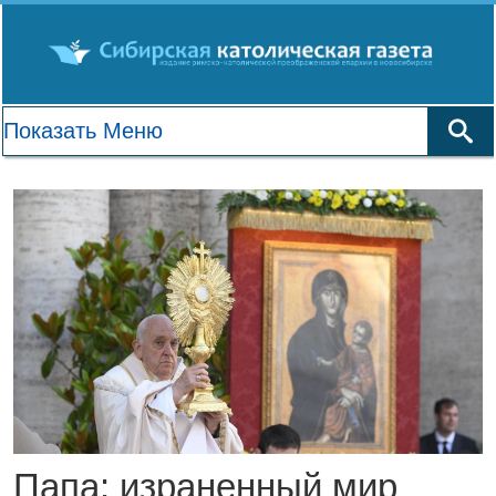
Папа: израненный мир