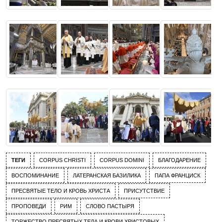
ТЕГИ
CORPUS CHRISTI
CORPUS DOMINI
БЛАГОДАРЕНИЕ
ВОСПОМИНАНИЕ
ЛАТЕРАНСКАЯ БАЗИЛИКА
ПАПА ФРАНЦИСК
ПРЕСВЯТЫЕ ТЕЛО И КРОВЬ ХРИСТА
ПРИСУТСТВИЕ
ПРОПОВЕДИ
РИМ
СЛОВО ПАСТЫРЯ
ТОРЖЕСТВО ПРЕСВЯТЫХ ТЕЛА И КРОВИ ХРИСТОВЫХ