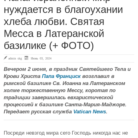
нуждается в благоухании
хлеба любви. Святая
Месса в Латеранской
базилике (+ ФОТО)
admin skg
Июнь 03, 2024
Вечером 2 июня, в праздник Святейшего Тела и
Крови Христа
Папа Франциск
возглавил в
римской базилике Св. Иоанна на Латеранском
холме торжественную Мессу, коротая по
традиции завершилась евхаристической
процессией к базилике Санта-Мария-Маджоре.
Передает русская служба
Vatican News
.
Посреди невзгод мира сего Господь никогда нас не