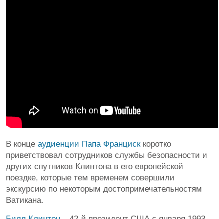
В конце
аудиенции
Папа Франциск
коротко
приветствовал сотрудников службы безопасности и
других спутников Клинтона в его европейской
поездке, которые тем временем совершили
экскурсию по некоторым достопримечательностям
Ватикана.
Билл Клинтон
– 42-й президент США с января 1993