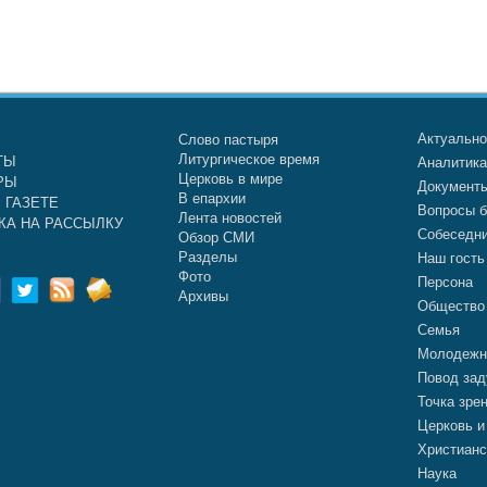
Актуальн
Слово пастыря
Литургическое время
ТЫ
Аналитик
Церковь в мире
РЫ
Документ
В епархии
 ГАЗЕТЕ
Вопросы б
Лента новостей
КА НА РАССЫЛКУ
Собеседн
Обзор СМИ
Разделы
Наш гость
Фото
Персона
Архивы
Общество
Семья
Молодежн
Повод зад
Точка зре
Церковь и
Христианс
Наука