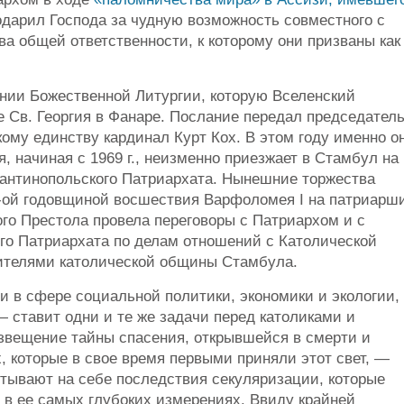
одарил Господа за чудную возможность совместного с
а общей ответственности, к которому они призваны как
ании Божественной Литургии, которую Вселенский
 Св. Георгия в Фанаре. Послание передал председател
ому единству кардинал Курт Кох. В этом году именно о
, начиная с 1969 г., неизменно приезжает в Стамбул на
тантинопольского Патриархата. Нынешние торжества
20-ой годовщиной восшествия Варфоломея I на патриарш
того Престола провела переговоры с Патриархом и с
го Патриархата по делам отношений с Католической
вителями католической общины Стамбула.
и в сфере социальной политики, экономики и экологии,
 ставит одни и те же задачи перед католиками и
звещение тайны спасения, открывшейся в смерти и
х, которые в свое время первыми приняли этот свет, —
ытывают на себе последствия секуляризации, которые
 в ее самых глубоких измерениях. Ввиду крайней