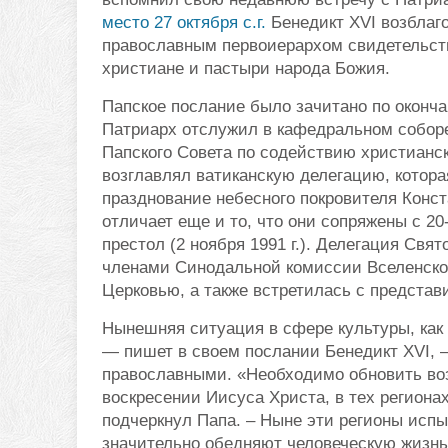
место 27 октября с.г.
Бенедикт XVI возблаг
православным первоиерархом свидетельств
христиане и пастыри народа Божия.
Папское послание было зачитано по оконч
Патриарх отслужил в кафедральном соборе
Папского Совета по содействию христианск
возглавлял ватиканскую делегацию, которая
празднование небесного покровителя Конс
отличает еще и то, что они сопряжены с 
престол (2 ноября 1991 г.). Делегация Свя
членами Синодальной комиссии Вселенско
Церковью, а также встретилась с предста
Нынешняя ситуация в сфере культуры, как 
— пишет в своем послании Бенедикт XVI, —
православными. «Необходимо обновить во
воскресении Иисуса Христа, в тех региона
подчеркнул Папа. – Ныне эти регионы исп
значительно обедняют человеческую жизнь