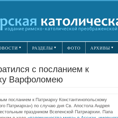
ОВОСТИ
РАЗДЕЛЫ
ФОТО
АРХИВЫ
ратился с посланием к
рху Варфоломею
ным посланием к Патриарху Константинопольскому
го Патриарха») по случаю дня Св. Апостола Андрея
рестольным праздником Вселенской Патриархии. Папа
архом в ходе
«паломничества мира» в Ассизи, имевшег