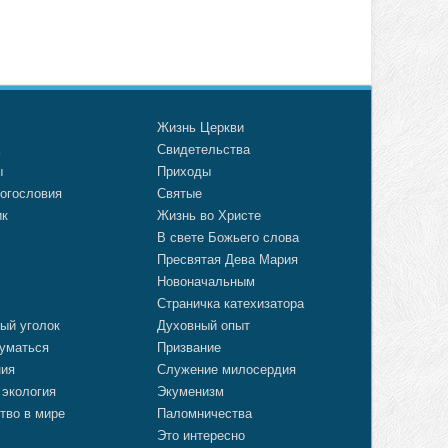
о
Жизнь Церкви
а
Свидетельства
ы
Приходы
огословия
Святые
ик
Жизнь во Христе
В свете Божьего слова
Пресвятая Дева Мария
Новоначальным
Страничка катехизатора
ый уголок
Духовный опыт
уматься
Призвание
ния
Служение милосердия
 экология
Экуменизм
тво в мире
Паломничества
Это интересно