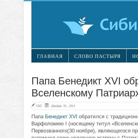
ГЛАВНАЯ
СЛОВО ПАСТЫРЯ
Н
Папа Бенедикт XVI об
Вселенскому Патриа
СКГ
Декабрь 01, 2011
Папа
Бенедикт XVI
обратился с традицион
Варфоломею I (носящему титул «Вселенско
Первозванного(30 ноября), являющегося п
вспомнил свою недавнюю встречу с Патри