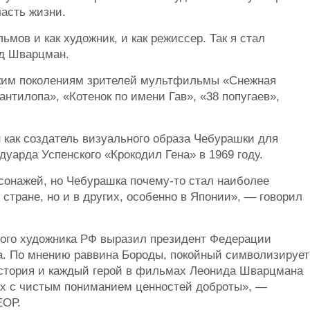
асть жизни.
мов и как художник, и как режиссер. Так я стал
д Шварцман.
ьким поколениям зрителей мультфильмы «Снежная
антилопа», «Котенок по имени Гав», «38 попугаев»,
 как создатель визуального образа Чебурашки для
уарда Успенского «Крокодил Гена» в 1969 году.
сонажей, но Чебурашка почему-то стал наиболее
тране, но и в других, особенно в Японии», — говорил
ного художника РФ выразил президент Федерации
а. По мнению раввина Бороды, покойный символизирует
история и каждый герой в фильмах Леонида Шварцмана
х с чистым пониманием ценностей доброты», —
ЕОР.