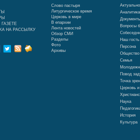
Актуальн
Слово пастыря
Литургическое время
ТЫ
Аналитик
Церковь в мире
РЫ
Документ
В епархии
 ГАЗЕТЕ
Вопросы б
Лента новостей
КА НА РАССЫЛКУ
Собеседн
Обзор СМИ
Разделы
Наш гость
Фото
Персона
Архивы
Общество
Семья
Молодежн
Повод зад
Точка зре
Церковь и
Христианс
Наука
Педагогик
История
Культура