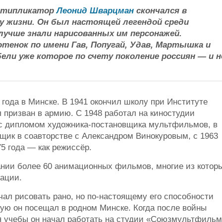
льтипликатор
Леонид Шварцман
скончался в
у жизни. Он был настоящей легендой среди
лучше знали нарисованных им персонажей.
отенок по имени Гав, Попугай, Удав, Мартышка и
ли уже которое по счету поколение россиян — и н
года в Минске. В 1941 окончил школу при Институте
 призван в армию. С 1948 работал на киностудии
с дипломом художника-постановщика мультфильмов, в
вщик в соавторстве с Александром Винокуровым, с 1963
75 года — как режиссёр.
дании более 60 анимационных фильмов, многие из котор
ации.
ачал рисовать рано, но по-настоящему его способности
рую он посещал в родном Минске. Когда после войны
я учебы он начал работать на студии «Союзмультфильм