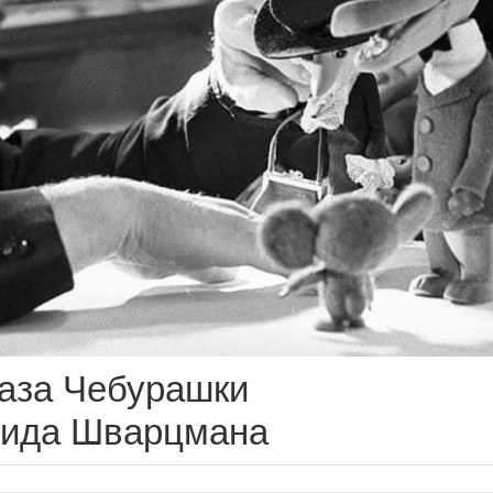
раза Чебурашки
нида Шварцмана