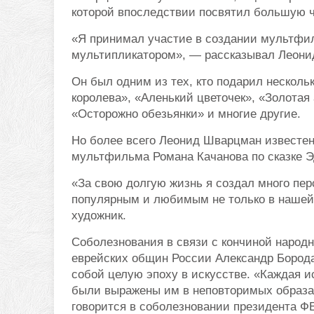
которой впоследствии посвятил большую ч
«Я принимал участие в создании мультфиль
мультипликатором», — рассказывал Леони
Он был одним из тех, кто подарил нескол
королева», «Аленький цветочек», «Золотая 
«Осторожно обезьянки» и многие другие.
Но более всего Леонид Шварцман известен
мультфильма Романа Качанова по сказке Эд
«За свою долгую жизнь я создал много пер
популярным и любимым не только в нашей с
художник.
Соболезнования в связи с кончиной народ
еврейских общин России Александр Бород
собой целую эпоху в искусстве. «Каждая 
были выражены им в неповторимых образа
говорится в соболезновании президента Ф