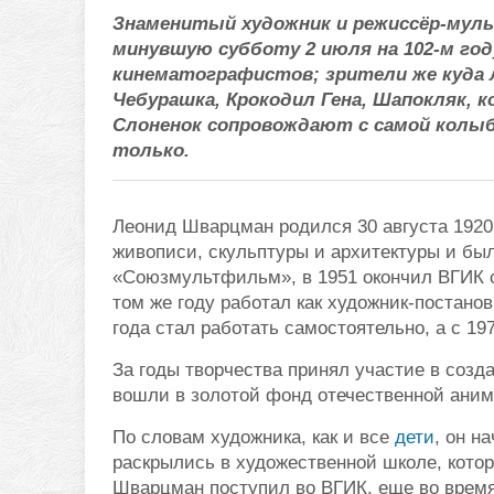
Знаменитый художник и режиссёр-му
минувшую субботу 2 июля на 102-м год
кинематографистов; зрители же куда 
Чебурашка, Крокодил Гена, Шапокляк, к
Слоненок сопровождают с самой колыбе
только.
Леонид Шварцман родился 30 августа 1920 
живописи, скульптуры и архитектуры и был
«Союзмультфильм», в 1951 окончил ВГИК 
том же году работал как художник-постано
года стал работать самостоятельно, а с 19
За годы творчества принял участие в соз
вошли в золотой фонд отечественной аним
По словам художника, как и все
дети
, он н
раскрылись в художественной школе, кото
Шварцман поступил во ВГИК, еще во врем