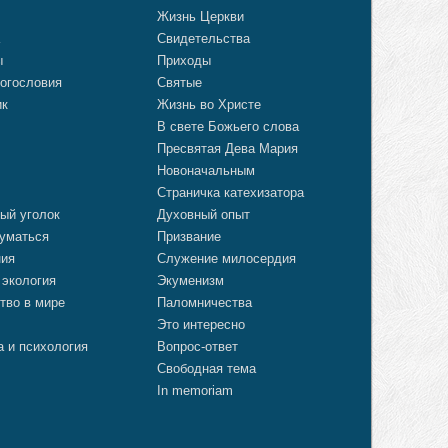
о
Жизнь Церкви
а
Свидетельства
ы
Приходы
огословия
Святые
ик
Жизнь во Христе
В свете Божьего слова
Пресвятая Дева Мария
Новоначальным
Страничка катехизатора
ый уголок
Духовный опыт
уматься
Призвание
ния
Служение милосердия
 экология
Экуменизм
тво в мире
Паломничества
Это интересно
а и психология
Вопрос-ответ
Свободная тема
In memoriam