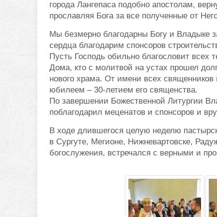
города Лангепаса подобно апостолам, верн
прославляя Бога за все полученные от Нег
Мы безмерно благодарны Богу и Владыке з
сердца благодарим спонсоров строительств
Пусть Господь обильно благословит всех т
Дома, кто с молитвой на устах прошел дол
нового храма. От имени всех священников
юбилеем – 30-летием его священства.
По завершении Божественной Литургии Вла
поблагодарил меценатов и спонсоров и вр
В ходе длившегося целую неделю пастырс
в Сургуте, Мегионе, Нижневартовске, Раду
богослужения, встречался с верными и пр