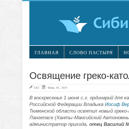
ГЛАВНАЯ
СЛОВО ПАСТЫРЯ
Н
Освящение греко-като
СКГ
Июнь 03, 2014
В воскресенье 1 июня с.г. ординарий для 
Российской Федерации Владыка
Иосиф Ве
Тюменской области освятил новый греко-
Лангепасе (Ханты-Мансийский Автономный
администратор прихода,
отец Василий 