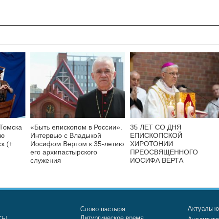
 Томска
«Быть епископом в России».
35 ЛЕТ СО ДНЯ
ую
Интервью с Владыкой
ЕПИСКОПСКОЙ
к (+
Иосифом Вертом к 35-летию
ХИРОТОНИИ
его архипастырского
ПРЕОСВЯЩЕННОГО
служения
ИОСИФА ВЕРТА
Актуальн
Слово пастыря
Литургическое время
ТЫ