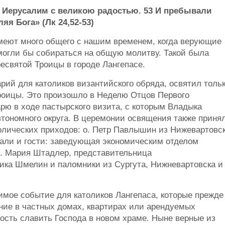
в Иерусалим с великою радостью. 53 И пребывали
яя Бога» (Лк 24,52-53)
меют много общего с нашим временем, когда верующие
 могли бы собираться на общую молитву. Такой была
ресвятой Троицы в городе Лангепасе.
арий для католиков византийского обряда, освятил толь
роицы. Это произошло в Неделю Отцов Первого
рю в ходе пастырского визита, с которым Владыка
тономного округа. В церемонии освящения также приня
толических приходов: о. Петр Павлышин из Нижевартовс
вали и гости: заведующая экономическим отделом
с. Мария Штадлер, представительница
ика Шмелин и паломники из Сургута, Нижневартовска и
имое событие для католиков Лангепаса, которые прежде
ие в частных домах, квартирах или арендуемых
сть славить Господа в новом храме. Ныне верные из