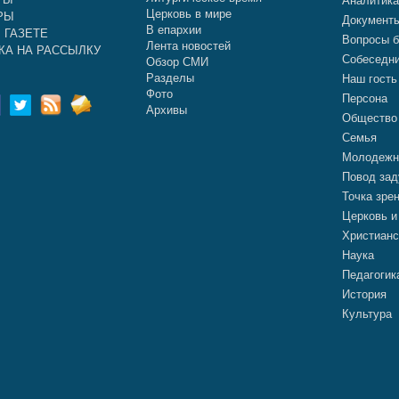
Аналитик
Церковь в мире
РЫ
Документ
В епархии
 ГАЗЕТЕ
Вопросы б
Лента новостей
КА НА РАССЫЛКУ
Собеседн
Обзор СМИ
Разделы
Наш гость
Фото
Персона
Архивы
Общество
Семья
Молодежн
Повод зад
Точка зре
Церковь и
Христианс
Наука
Педагогик
История
Культура