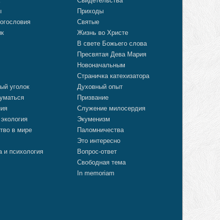
а
Свидетельства
ы
Приходы
огословия
Святые
ик
Жизнь во Христе
В свете Божьего слова
Пресвятая Дева Мария
Новоначальным
Страничка катехизатора
ый уголок
Духовный опыт
уматься
Призвание
ния
Служение милосердия
 экология
Экуменизм
тво в мире
Паломничества
Это интересно
а и психология
Вопрос-ответ
Свободная тема
In memoriam