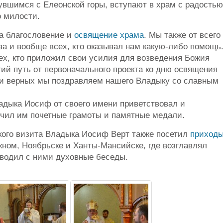
увшимся с Елеонской горы, вступают в храм с радостью
о милости.
а благословение и
освящение храма
. Мы также от всего
а и вообще всех, кто оказывал нам какую-либо помощь
ех, кто приложил свои усилия для возведения Божия
гий путь от первоначального проекта ко дню освящения
 и верных мы поздравляем нашего Владыку со славным
дыка Иосиф от своего имени приветствовал и
учил им почетные грамоты и памятные медали.
кого визита Владыка Иосиф Верт также посетил
приход
жном, Ноябрьске и Ханты-Мансийске, где возглавлял
оводил с ними духовные беседы.