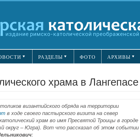
ОВОСТИ
РАЗДЕЛЫ
ФОТО
АРХИВЫ
лического храма в Лангепасе
католиков византийского обряда на территории
рт
в ходе своего пастырского визита на север
католический храм во имя Пресвятой Троицы в городе
 округ – Югра). Вот что рассказал об этом событии
Мельникович
: