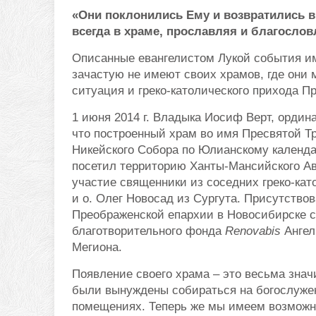
«Они поклонились Ему и возвратились 
всегда в храме, прославляя и благословл
Описанные евангелистом Лукой события и
зачастую не имеют своих храмов, где они
ситуация и греко-католического прихода П
1 июня 2014 г. Владыка Иосиф Верт, ордин
что построенный храм во имя Пресвятой Т
Никейского Собора по Юлианскому календа
посетил территорию Ханты-Мансийского Ав
участие священники из соседних греко-ка
и о. Олег Новосад из Сургута. Присутство
Преображенской епархии в Новосибирске 
благотворительного фонда
Renovabis
Ангел
Мегиона.
Появление своего храма – это весьма знач
были вынуждены собираться на богослужен
помещениях. Теперь же мы имеем возможно