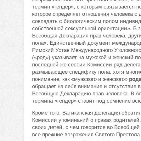
термин «гендер», с которым связывается по
которое определяет отношения человека с 
совпадать с биологическим полом индивида
собственной сексуальной ориентации». В 
Всеобщая Декларация прав человека, друг
полах. Единственный документ международ
Римский Устав Международного Уголовного 
(«род») указывает на мужской и женский по
последней же сессии Комиссии ряд делега
размывающее специфику пола, хотя многие
понимание, как «мужского и женского»
род
обращает на себя внимание и отсутствие 
Всеобщую Декларацию прав человека. В Ап
термина «гендер» ставит под сомнение всю
Кроме того, Ватиканская делегация обрати
Комиссии упоминаний о правах родителей,
своих детей, о чем говорится во Всеобщей
все прежние возражения Святого Престола 