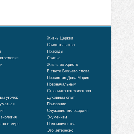
о
Жизнь Церкви
а
Свидетельства
ы
Приходы
огословия
Святые
ик
Жизнь во Христе
В свете Божьего слова
Пресвятая Дева Мария
Новоначальным
Страничка катехизатора
ый уголок
Духовный опыт
уматься
Призвание
ния
Служение милосердия
 экология
Экуменизм
тво в мире
Паломничества
Это интересно