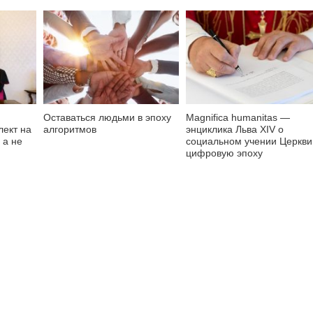
Оставаться людьми в эпоху
Magnifica humanitas —
лект на
алгоритмов
энциклика Льва XIV о
 а не
социальном учении Церкви
цифровую эпоху