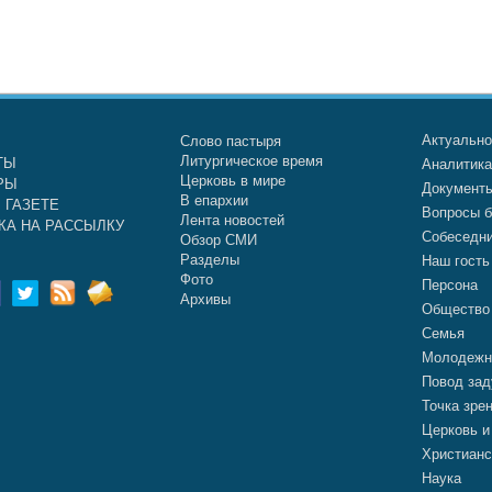
Актуальн
Слово пастыря
Литургическое время
ТЫ
Аналитик
Церковь в мире
РЫ
Документ
В епархии
 ГАЗЕТЕ
Вопросы б
Лента новостей
КА НА РАССЫЛКУ
Собеседн
Обзор СМИ
Разделы
Наш гость
Фото
Персона
Архивы
Общество
Семья
Молодежн
Повод зад
Точка зре
Церковь и
Христианс
Наука