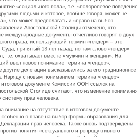
нятие «социального пола», т.е. «полоролевое поведение
другими людьми и которое, вообще говоря, может не
», что может предполагать и «право на выбор
заявлении Апостольской Столицы отмечено, что
ие международные документы отчетливо говорят о двух
ного права, использующий термин «гендер» – это
Суда, принятый 13 лет назад, но там слово «гендер»
л, т.е. охватывает вместе «мужчин и женщин». На
ций ввел новое понимание термина «гендер»,
 другие делегации высказывались за его традиционное
а
. Наряду с новым пониманием термина «гендер»
в итоговом документе Комиссии ООН ссылок на
остольской Столице считают, что изменение понимани
 систему прав человека.
ла внимание на отсутствие в итоговом документе
 особенно о праве на выбор формы образования для
 Декларации прав человека. Также вновь подтверждены
против понятия «сексуального и репродуктивного