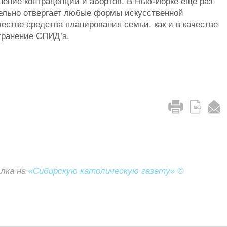
нение контрацепции и абортов. В Нью-Йорке еще раз
льно отвергает любые формы искусственной
естве средства планирования семьи, как и в качестве
транение СПИД’а.
ылка на
«Сибирскую католическую газету» ©