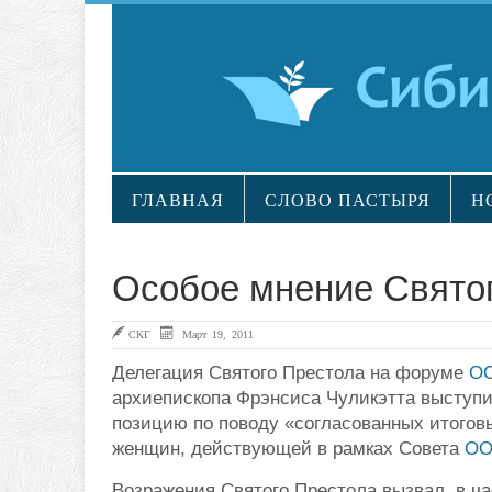
ГЛАВНАЯ
СЛОВО ПАСТЫРЯ
Н
Особое мнение Свято
СКГ
Март 19, 2011
Делегация Святого Престола на форуме
О
архиепископа Фрэнсиса Чуликэтта выступи
позицию по поводу «согласованных итогов
женщин, действующей в рамках Совета
О
Возражения Святого Престола вызвал, в ч