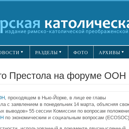
ОВОСТИ
РАЗДЕЛЫ
ФОТО
АРХИВЫ
го Престола на форуме ООН
ОН
, проходящем в Нью-Йорке, в лице ее главы
ла с заявлением в понедельник 14 марта, объясняя сво
ых выводов» 55 сессии Комиссии по вопросам положен
ОН
по экономическим и социальным вопросам (ECOSOC)
астности, использованный в документе двусмысленный