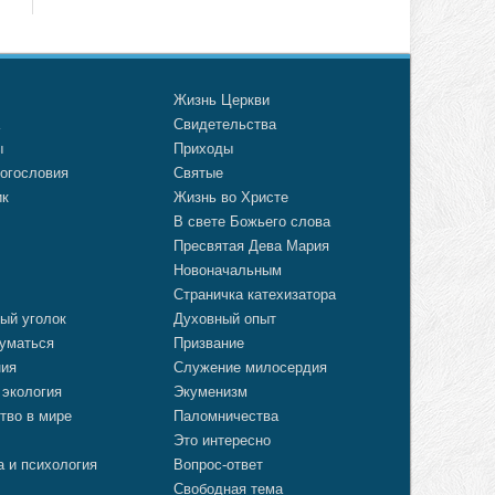
о
Жизнь Церкви
а
Свидетельства
ы
Приходы
огословия
Святые
ик
Жизнь во Христе
В свете Божьего слова
Пресвятая Дева Мария
Новоначальным
Страничка катехизатора
ый уголок
Духовный опыт
уматься
Призвание
ния
Служение милосердия
 экология
Экуменизм
тво в мире
Паломничества
Это интересно
а и психология
Вопрос-ответ
Свободная тема