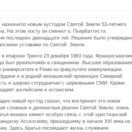
 назначило новым кустодом Святой Земли 53-летнего
а. На этом посту он сменил о. Пьербаттиста
ие последних двенадцати лет. Решение было утвержден
апскими уставами по Святой Земле.
в епархии Тренто 23 декабря 1963 года. Францискански
года был рукоположён в священники. Высшее образование
м университете в Риме на факультете коммуникации.
Ордене и в родной монашеской провинции Северной
сть и широко сотрудничал с церковными СМИ. Кроме
адеет английским и испанским.
адио новый кустод сказал, что воспринял это новое
ая сложные и деликатные реалии Святой Земли, очень
атья-монахи имеют особую связь с этой христианской
анциску Ассизскому, пришедшему в начале XIII века на
ник. Здесь братья посвящают жизнь служению