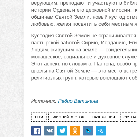
верующим, преподают и участвуют в библе
истории Ордена и его церковной миссии, п
общинам Святой Земли, новый кустод отме
любовью, желая посвятить себя местным ж
Кустодия Святой Земли не ограничивается
пастырской заботой Сирию, Иорданию, Еги
Людям, живущим на земле — свидетельнице
монашеское, социальное и духовное служе
Этот аспект, по словам о. Паттона, особо 
школы на Святой Земле — это место встре
религиозных групп, которые воплощают соб
Источник:
Радио Ватикана
ТЕГИ
БЛИЖНИЙ ВОСТОК
НАЗНАЧЕНИЯ
СВЯТАЯ