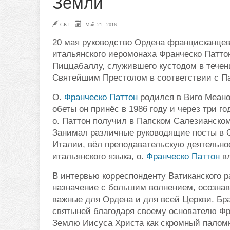
Земли
СКГ
Май 21, 2016
20 мая руководство Ордена францисканцев
итальянского иеромонаха Франческо Паттон
Пиццабаллу, служившего кустодом в течен
Святейшим Престолом в соответствии с П
О.
Франческо Паттон
родился в Виго Меано 
обеты он принёс в 1986 году и через три 
о. Паттон получил в Папском Салезианско
Занимал различные руководящие посты в 
Италии, вёл преподавательскую деятельно
итальянского языка, о.
Франческо Паттон
вл
В интервью корреспонденту Ватиканского р
назначение с большим волнением, осознав
важные для Ордена и для всей Церкви. Бр
святыней благодаря своему основателю Фр
Землю Иисуса Христа как скромный палом