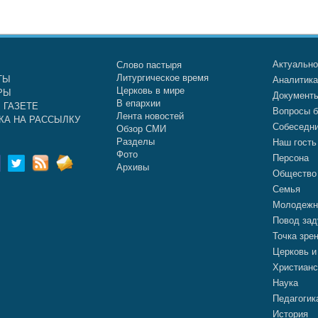
Актуальн
Слово пастыря
Литургическое время
ТЫ
Аналитик
Церковь в мире
РЫ
Документ
В епархии
 ГАЗЕТЕ
Вопросы б
Лента новостей
КА НА РАССЫЛКУ
Собеседн
Обзор СМИ
Разделы
Наш гость
Фото
Персона
Архивы
Общество
Семья
Молодежн
Повод зад
Точка зре
Церковь и
Христианс
Наука
Педагогик
История