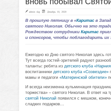
вновь побывал Свято
admin skg
Декабрь 10, 2020
В прошлую пятницу в «
Каритас
в Запа
святого Николая. Обычно на это тради
Рождеством сотрудники
Каритас
пригл
и спонсоров, чтобы поблагодарить их 
Ежегодно ко Дню святого Николая здесь го
Тут всегда гостей-зрителей радуют разноо
таланты: ребята из
детского клуба «Нарния
воспитанники
детского клуба «Созвездие»
п
мамы и педагоги
«Материнской обители»
п
И всегда неизменна кульминация праздник
торжества» – святого Николая. В ответ на 
святой Николай
появился с мешком, конеч
сладких подарков…