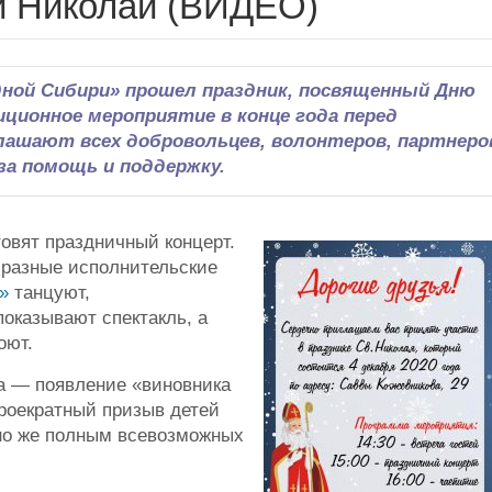
й Николай (ВИДЕО)
дной Сибири» прошел праздник, посвященный Дню
ционное мероприятие в конце года перед
ашают всех добровольцев, волонтеров, партнеро
за помощь и поддержку.
товят праздничный концерт.
бразные исполнительские
»
танцуют,
оказывают спектакль, а
оют.
а — появление «виновника
троекратный призыв детей
но же полным всевозможных