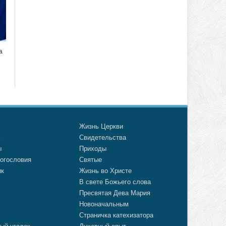
а
о
Жизнь Церкви
а
Свидетельства
ы
Приходы
огословия
Святые
ик
Жизнь во Христе
В свете Божьего слова
Пресвятая Дева Мария
Новоначальным
Страничка катехизатора