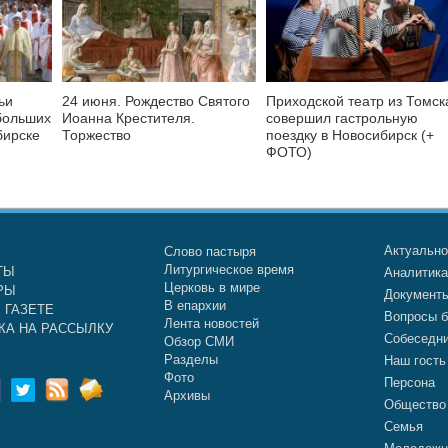
ьи
24 июня. Рождество Святого
Приходской театр из Томск
больших
Иоанна Крестителя.
совершил гастрольную
бирске
Торжество
поездку в Новосибирск (+
ФОТО)
Актуальн
Слово пастыря
Литургическое время
ТЫ
Аналитик
Церковь в мире
РЫ
Документ
В епархии
 ГАЗЕТЕ
Вопросы б
Лента новостей
КА НА РАССЫЛКУ
Собеседн
Обзор СМИ
Разделы
Наш гость
Фото
Персона
Архивы
Общество
Семья