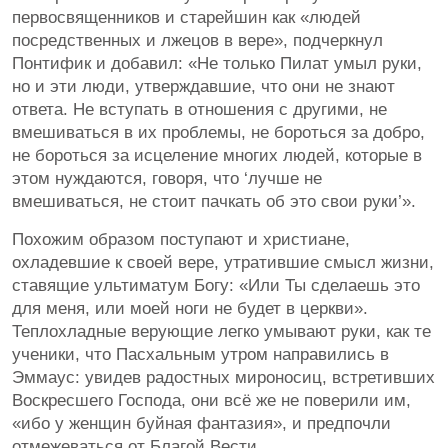
первосвященников и старейшин как «людей
посредственных и лжецов в вере», подчеркнул
Понтифик и добавил: «Не только Пилат умыл руки,
но и эти люди, утверждавшие, что они не знают
ответа. Не вступать в отношения с другими, не
вмешиваться в их проблемы, не бороться за добро,
не бороться за исцеление многих людей, которые в
этом нуждаются, говоря, что ‘лучше не
вмешиваться, не стоит пачкать об это свои руки’».
Похожим образом поступают и христиане,
охладевшие к своей вере, утратившие смысл жизни,
ставящие ультиматум Богу: «Или Ты сделаешь это
для меня, или моей ноги не будет в церкви».
Теплохладные верующие легко умывают руки, как те
ученики, что Пасхальным утром направились в
Эммаус: увидев радостных мироносиц, встретивших
Воскресшего Господа, они всё же не поверили им,
«ибо у женщин буйная фантазия», и предпочли
отмежеваться от Благой Вести.