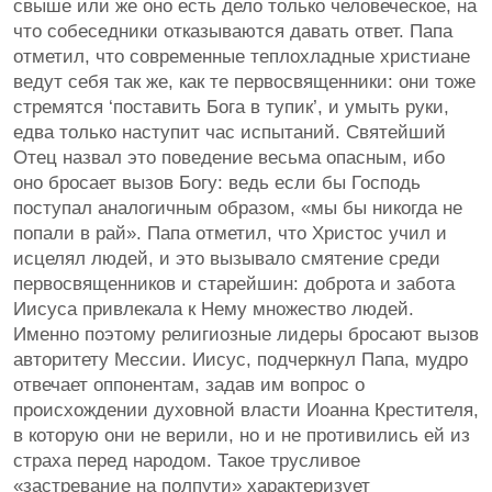
свыше или же оно есть дело только человеческое, на
что собеседники отказываются давать ответ. Папа
отметил, что современные теплохладные христиане
ведут себя так же, как те первосвященники: они тоже
стремятся ‘поставить Бога в тупик’, и умыть руки,
едва только наступит час испытаний. Святейший
Отец назвал это поведение весьма опасным, ибо
оно бросает вызов Богу: ведь если бы Господь
поступал аналогичным образом, «мы бы никогда не
попали в рай». Папа отметил, что Христос учил и
исцелял людей, и это вызывало смятение среди
первосвященников и старейшин: доброта и забота
Иисуса привлекала к Нему множество людей.
Именно поэтому религиозные лидеры бросают вызов
авторитету Мессии. Иисус, подчеркнул Папа, мудро
отвечает оппонентам, задав им вопрос о
происхождении духовной власти Иоанна Крестителя,
в которую они не верили, но и не противились ей из
страха перед народом. Такое трусливое
«застревание на полпути» характеризует