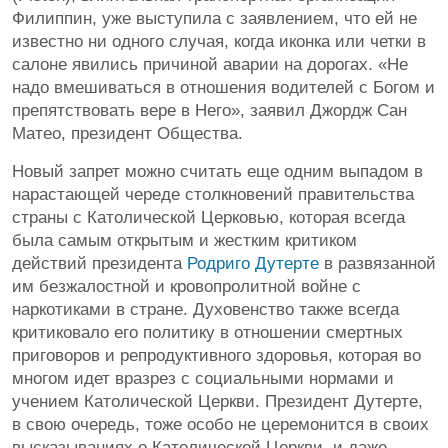
Филиппин, уже выступила с заявлением, что ей не
известно ни одного случая, когда иконка или четки в
салоне явились причиной аварии на дорогах. «Не
надо вмешиваться в отношения водителей с Богом и
препятствовать вере в Него», заявил Джордж Сан
Матео, президент Общества.
Новый запрет можно считать еще одним выпадом в
нарастающей череде столкновений правительства
страны с Католической Церковью, которая всегда
была самым открытым и жестким критиком
действий президента
Родриго Дутерте
в развязанной
им безжалостной и кровопролитной войне с
наркотиками в стране. Духовенство также всегда
критиковало его политику в отношении смертных
приговоров и репродуктивного здоровья, которая во
многом идет вразрез с социальными нормами и
учением Католической Церкви. Президент Дутерте,
в свою очередь, тоже особо не церемонится в своих
высказываниях о Католической Церкви, и даже