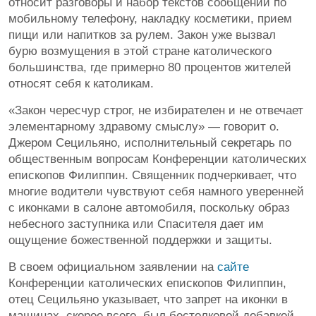
относит разговоры и набор текстов сообщений по
мобильному телефону, накладку косметики, прием
пищи или напитков за рулем. Закон уже вызвал
бурю возмущения в этой стране католического
большинства, где примерно 80 процентов жителей
относят себя к католикам.
«Закон чересчур строг, не избирателен и не отвечает
элементарному здравому смыслу» — говорит о.
Джером Сецильяно, исполнительный секретарь по
общественным вопросам Конференции католических
епископов Филиппин. Священник подчеркивает, что
многие водители чувствуют себя намного уверенней
с иконками в салоне автомобиля, поскольку образ
небесного заступника или Спасителя дает им
ощущение божественной поддержки и защиты.
В своем официальном заявлении на
сайте
Конференции католических епископов Филиппин,
отец Сецильяно указывает, что запрет на иконки в
машинах, скорее всего, был бестолковой добавкой