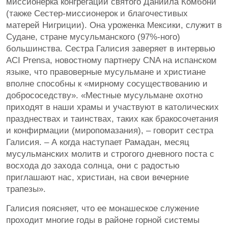
миссионерка конгрегации святого Даниила Комбони
(также Сестер-миссионерок и благочестивых
матерей Нигриции). Она уроженка Мексики, служит в
Судане, стране мусульманского (97%-ного)
большинства. Сестра Галисия заверяет в интервью
ACI Prensa, новостному партнеру CNA на испанском
языке, что правоверные мусульмане и христиане
вполне способны к «мирному сосуществованию и
добрососедству». «Местные мусульмане охотно
приходят в наши храмы и участвуют в католических
празднествах и таинствах, таких как бракосочетания
и конфирмации (миропомазания), – говорит сестра
Галисия. – А когда наступает Рамадан, месяц
мусульманских молитв и строгого дневного поста с
восхода до захода солнца, они с радостью
приглашают нас, христиан, на свои вечерние
трапезы».
Галисия поясняет, что ее монашеское служение
проходит многие годы в районе горной системы