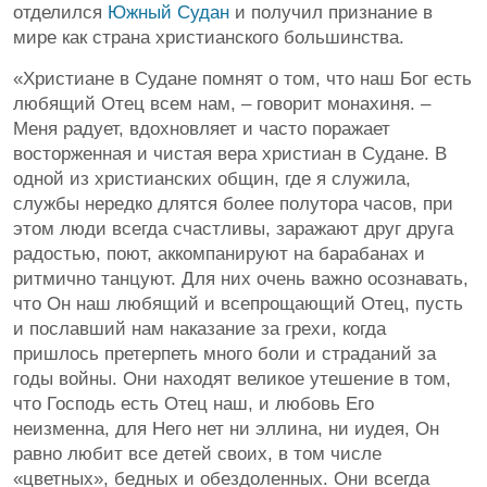
отделился
Южный Судан
и получил признание в
мире как страна христианского большинства.
«Христиане в Судане помнят о том, что наш Бог есть
любящий Отец всем нам, – говорит монахиня. –
Меня радует, вдохновляет и часто поражает
восторженная и чистая вера христиан в Судане. В
одной из христианских общин, где я служила,
службы нередко длятся более полутора часов, при
этом люди всегда счастливы, заражают друг друга
радостью, поют, аккомпанируют на барабанах и
ритмично танцуют. Для них очень важно осознавать,
что Он наш любящий и всепрощающий Отец, пусть
и пославший нам наказание за грехи, когда
пришлось претерпеть много боли и страданий за
годы войны. Они находят великое утешение в том,
что Господь есть Отец наш, и любовь Его
неизменна, для Него нет ни эллина, ни иудея, Он
равно любит все детей своих, в том числе
«цветных», бедных и обездоленных. Они всегда