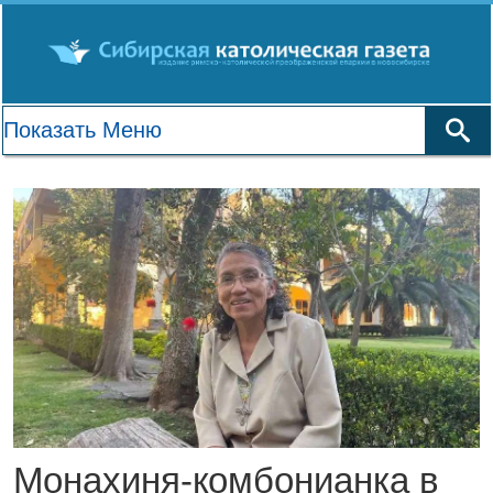
Монахиня-комбонианка в