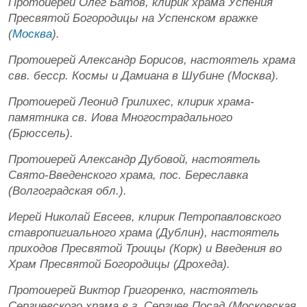
Протоиерей Олег Батов, клирик храма Успения
Пресвятой Богородицы на Успенском вражке
(
Москва
).
Протоиерей Александр Борисов, настоятель храма
свв. бесср. Космы и Дамиана в Шубине (Москва).
Протоиерей Леонид Грилихес, клирик храма-
памятника св. Иова Многострадального
(Брюссель).
Протоиерей Александр Дубовой, настоятель
Свято-Введенского храма, пос. Береславка
(Волгоградская обл.).
Иерей Николай Евсеев, клирик Петропавловского
ставропигиального храма (Дублин), настоятель
приходов Пресвятой Троицы (Корк) и Введения во
Храм Пресвятой Богородицы (Дрохеда).
Протоиерей Виктор Григоренко, настоятель
Сергиевского храма в г. Сергиев Посад (Московская