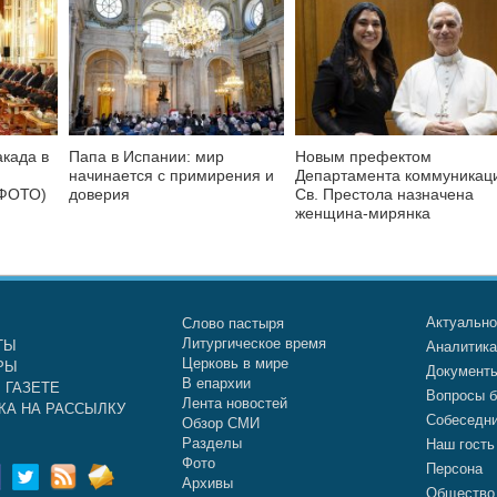
акада в
Папа в Испании: мир
Новым префектом
начинается с примирения и
Департамента коммуникац
 ФОТО)
доверия
Св. Престола назначена
женщина-мирянка
Актуальн
Слово пастыря
Литургическое время
ТЫ
Аналитик
Церковь в мире
РЫ
Документ
В епархии
 ГАЗЕТЕ
Вопросы б
Лента новостей
КА НА РАССЫЛКУ
Собеседн
Обзор СМИ
Разделы
Наш гость
Фото
Персона
Архивы
Общество