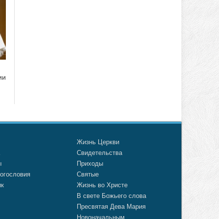
ии
о
Жизнь Церкви
а
Свидетельства
ы
Приходы
огословия
Святые
ик
Жизнь во Христе
В свете Божьего слова
Пресвятая Дева Мария
Новоначальным