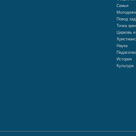
Семья
Молодежн
Повод зад
Точка зре
Церковь и
Христианс
Наука
Педагогик
История
Культура