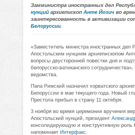
Замминистра иностранных дел Республ
нунций
архиепископ
Анте Йозич
во вре
заинтересованность в активизации с
Белоруссии
.
«Заместитель министра иностранных дел Р
Апостольским нунцием архиепископом Анте
вопросы двусторонней повестки дня и под
белорусско-ватиканского сотрудничества»
ведомства.
Папа Римский назначил хорватского архие
Белоруссии в мае текущего года. Новый г
Престола прибыл в страну 11 октября.
3 ноября во время церемонии вручения ве
Апостольский нунций, президент
Александ
консолидирующую и конструктивную роль 
напоминает
Интерфакс
.