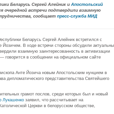
ики Беларусь Сергей Алейник и
Апостольский
мя очередной встречи подтвердили взаимную
отрудничества, сообщает
пресс-служба МИД
еспублики Беларусь Сергей Алейник встретился с
 Йозичем. В ходе встречи стороны обсудили актуальн
твердили взаимную заинтересованность в активизации
, — говорится в сообщении на официальном сайте
пископа Анте Йозича новым Апостольским нунцием в
лава дипломатического представительства Святейшего
рительных грамот послов, среди которых был и новый
р Лукашенко
заявил, что рассчитывает на
Католической Церкви в белорусском обществе,