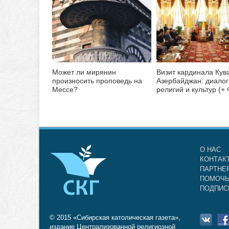
Может ли мирянин
Визит кардинала Кув
произносить проповедь на
Азербайджан: диалог
Мессе?
религий и культур (+
О НАС
КОНТАК
ПАРТНЕ
ПОМОЧЬ
ПОДПИС
© 2015 «Сибирская католическая газета»,
издание Централизованной религиозной