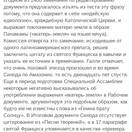
В одном из 2400 замечаний по редактированию
документа предлагалось изъять из теста эту фразу
потому, что она содержит в себе «индейскую
идеологию», враждебную Католической Церкви, и
выражает поклонение матери-земле в образе
Пачамамы («матерь-земля» на языке кечуа).
Комиссия отвергла это замечание, исходившее от
одного латиноамериканского прелата, решив
заключить цитату из святого Франциска в кавычки и
указать ее источник в примечании. Галли отмечает,
что очень похожий эпизод произошел и во время
Синода по Амазонии, то есть двенадцать лет спустя.
Еще в период подготовки Специальной Ассамблеи
некоторые негативно высказывались об
употреблении выражения «матерь-земля» в Рабочем
документе, аргументируя это подобным образом, как
будто им не известны слова из «Гимна брату
Солнцу». В Итоговом документе Синода отсутствует
цитирование из «Песни творений», а в 17 параграфе
святой Франциск упоминается в качестве «примера