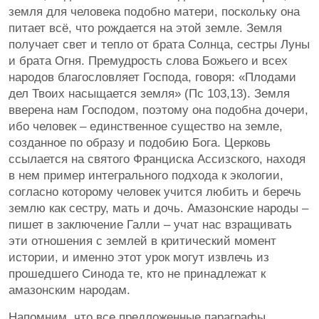
земля для человека подобно матери, поскольку она
питает всё, что рождается на этой земле. Земля
получает свет и тепло от брата Солнца, сестры Луны
и брата Огня. Премудрость слова Божьего и всех
народов благословляет Господа, говоря: «Плодами
дел Твоих насыщается земля» (Пс 103,13). Земля
вверена нам Господом, поэтому она подобна дочери,
ибо человек – единственное существо на земле,
созданное по образу и подобию Бога. Церковь
ссылается на святого Франциска Ассизского, находя
в нем пример интегрального подхода к экологии,
согласно которому человек учится любить и беречь
землю как сестру, мать и дочь. Амазонские народы –
пишет в заключение Галли – учат нас взращивать
эти отношения с землей в критический момент
истории, и именно этот урок могут извлечь из
прошедшего Синода те, кто не принадлежат к
амазонским народам.
Напомним, что все предложенные параграфы