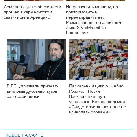
Семинар о детской святости
Не разрушить машину, но
прошел в кармелитском
притормозить и
святилище в Аренцано
перенаправить её.
Размышления об энциклике
Льва XIV «Magnifica
humanitas»
В РПЦ призвали признать
Пасхальный цикл о. Фабио
дипломы духовных вузов
Розини: «После
советской эпохи
Воскресения: путь
учеников». Беседа седьмая:
«Свидетельство, которое не
исчерпать словами»
НОВОЕ НА САЙТЕ