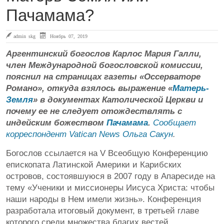
Пачамама?
admin skg
Ноябрь 07, 2019
Аргентинский богослов Карлос Мария Галли,
член Международной богословской комиссии,
пояснил на страницах газеты «Оссерваторе
Романо», откуда взялось выражение «
Матерь-
Земля
» в документах Католической Церкви и
почему ее не следует отождествлять с
индейским божеством
Пачамама
.
Сообщает
корреспондент Vatican News Ольга Сакун
.
Богослов ссылается на V Всеобщую Конференцию
епископата Латинской Америки и Карибских
островов, состоявшуюся в 2007 году в Апаресиде на
тему «Ученики и миссионеры Иисуса Христа: чтобы
наши народы в Нем имели жизнь». Конференция
разработала итоговый документ, в третьей главе
которого среди множества благих вестей,