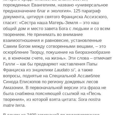
порожденных Евангелием, названо «универсальное
предназначение благ и экология». 125 параграф
документа, цитируя святого Франциска Ассизского,
гласит: «Сестра наша Матерь-Земля – это наш
общий дом и место завета Бога с людьми и со всем
творением. Не принимать во внимание
взаимоотношения и равновесие, установленные
Самим Богом между сотворенными вещами, – это
оскорбление Творцу, покушение на биоразнообразие
и, в конечном счете, на жизнь». Эти слова – отмечает
Галли – как бы предваряют наставления Папы
Франциска из энциклики
Laudato si’
, а также
вопросы, поднятые на Специальной Ассамблее
Синода Епископов по региону дождевых лесов
Амазонии. В первоначальной версии эта фраза не
была снабжена поясняющей ссылкой на «Песнь
творения», из которой взята цитата:
Sora nostra
matre terra
.