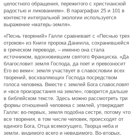
целостного обращения, пережитого с христианской
радостью и ликованием». В параграфах 25 и 101 в
контексте интегральной экологии используется
выражение «матерь-земля».
«Песнь творений» Галли сравнивает с «Песнью трех
отроков» из Книги пророка Даниила, сохранившейся
в греческом переводе, – именно она стала
источником, вдохновившим святого Франциска. «Да
благословит земля Господа, да поет и превозносит
Его во веки»: земля участвует в славословии всех
творений, восхваляющих Господа посредством
голоса человека. Вместе с землей Бога славословят
и «все произрастания на земле», говорится дальше
в библейском тексте. Здесь можно рассмотреть три
формы отношений человека с землей, утверждает
Галли: во-первых, земля подобна сестре, потому что
все творения, в том числе человек, происходят от
единого Бога, Отца всемогущего, Творца неба и
земли, видимого всего и невидимого. Во-вторых,