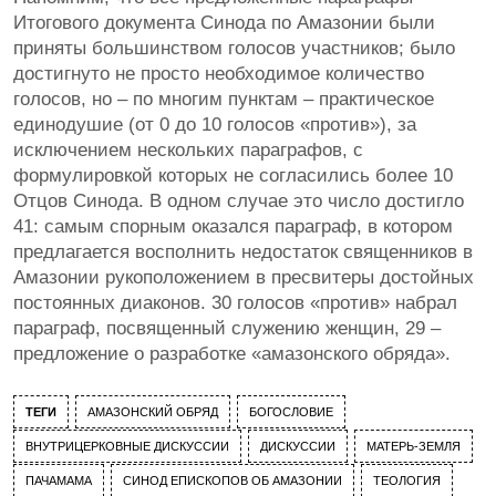
Итогового документа Синода по Амазонии были
приняты большинством голосов участников; было
достигнуто не просто необходимое количество
голосов, но – по многим пунктам – практическое
единодушие (от 0 до 10 голосов «против»), за
исключением нескольких параграфов, с
формулировкой которых не согласились более 10
Отцов Синода. В одном случае это число достигло
41: самым спорным оказался параграф, в котором
предлагается восполнить недостаток священников в
Амазонии рукоположением в пресвитеры достойных
постоянных диаконов. 30 голосов «против» набрал
параграф, посвященный служению женщин, 29 –
предложение о разработке «амазонского обряда».
ТЕГИ
АМАЗОНСКИЙ ОБРЯД
БОГОСЛОВИЕ
ВНУТРИЦЕРКОВНЫЕ ДИСКУССИИ
ДИСКУССИИ
МАТЕРЬ-ЗЕМЛЯ
ПАЧАМАМА
СИНОД ЕПИСКОПОВ ОБ АМАЗОНИИ
ТЕОЛОГИЯ