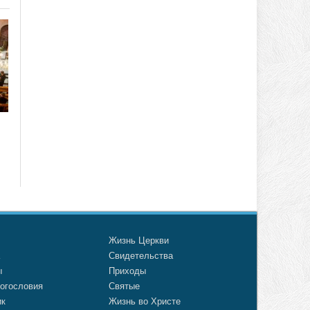
о
Жизнь Церкви
а
Свидетельства
ы
Приходы
огословия
Святые
ик
Жизнь во Христе