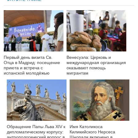
Первый день визита Св.
Венесуэла: Церковь и
Отца в Мадрид: посещение
международная организация
приюта и встреча с
оказывают помощь
испанской молодёжью
мигрантам
Обращение Папы Льва XIV к
Имя Католикоса
дипломатическому корпусу:
Киликийского Нерсеса
антропологический вопрос в
Шнорали включено в