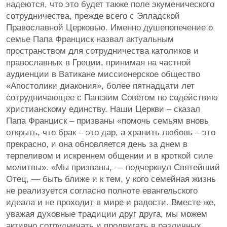
надеются, что это будет также поле экуменического
сотрудничества, прежде всего с Элладской
Православной Церковью. Именно душепопечение о
семье Папа Франциск назвал актуальным
пространством для сотрудничества католиков и
православных в Греции, принимая на частной
аудиенции в Ватикане миссионерское общество
«Апостолики диакония», более пятнадцати лет
сотрудничающее с Папским Советом по содействию
христианскому единству. Наши Церкви – сказал
Папа Франциск – призваны «помочь семьям вновь
открыть, что брак – это дар, а хранить любовь – это
прекрасно, и она обновляется день за днем в
терпеливом и искреннем общении и в кроткой силе
молитвы». «Мы призваны, — подчеркнул Святейший
Отец, — быть ближе и к тем, у кого семейная жизнь
не реализуется согласно полноте евангельского
идеала и не проходит в мире и радости. Вместе же,
уважая духовные традиции друг друга, мы можем
активно сотрудничать и продвигать в различных