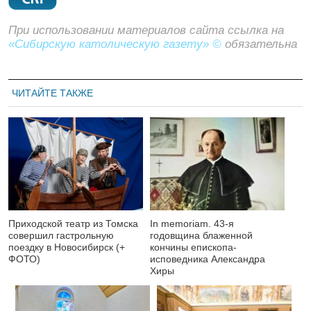
При использовании материалов сайта ссылка на
«Сибирскую католическую газету» ©
обязательна
ЧИТАЙТЕ ТАКЖЕ
Приходской театр из Томска
In memoriam. 43-я
совершил гастрольную
годовщина блаженной
поездку в Новосибирск (+
кончины епископа-
ФОТО)
исповедника Александра
Хиры