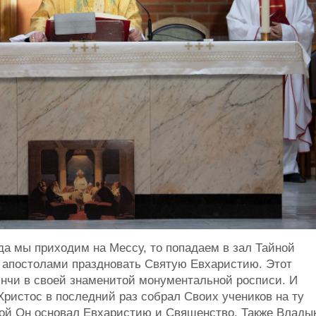
гда мы приходим на Мессу, то попадаем в зал Тайной
о апостолами праздновать Святую Евхаристию. Этот
инчи в своей знаменитой монументальной росписи. И
 Христос в последний раз собрал Своих учеников на ту
рой Он основал Евхаристию и Священство. Также Влады