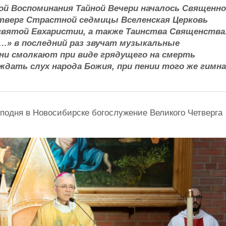
сой Воспоминания Тайной Вечери началось Священно
етверг Страстной седмицы Вселенская Церковь
вятой Евхаристии, а также Таинства Священства
у…» в последний раз звучат музыкальные
ни смолкают при виде грядущего на смерть
ждать слух народа Божия, при пении того же гимна
одня в Новосибирске богослужение Великого Четверга