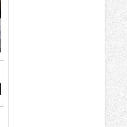
йте
ь