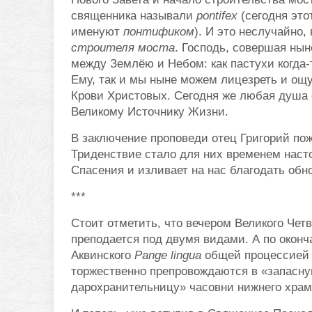
священника называли
pontifex
(сегодня это
именуют
понтификом
). И это неслучайно
строителя моста
. Господь, совершая ны
между Землёю и Небом: как пастухи когда-
Ему, так и мы ныне можем лицезреть и ощу
Крови Христовых. Сегодня же любая душа 
Великому Источнику Жизни.
В заключение проповеди отец Григорий п
Триденствие стало для них временем наст
Спасения и изливает на нас благодать обн
***
Стоит отметить, что вечером Великого Чет
преподается под двумя видами. А по окон
Аквинского
Pange lingua
общей процессией
торжественно препровождаются в «запасн
дарохранительницу» часовни нижнего храм