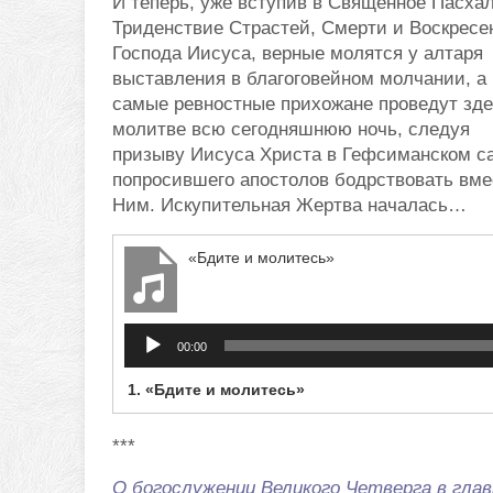
И теперь, уже вступив в Священное Пасха
Триденствие Страстей, Смерти и Воскресе
Господа Иисуса, верные молятся у алтаря
выставления в благоговейном молчании, а
самые ревностные прихожане проведут зде
молитве всю сегодняшнюю ночь, следуя
призыву Иисуса Христа в Гефсиманском са
попросившего апостолов бодрствовать вме
Ним. Искупительная Жертва началась…
«Бдите и молитесь»
Аудиоплеер
00:00
1.
«Бдите и молитесь»
***
О богослужении Великого Четверга в гла