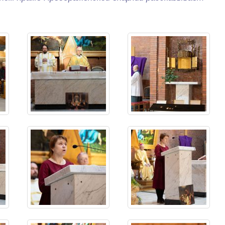
уменьшит
громкость