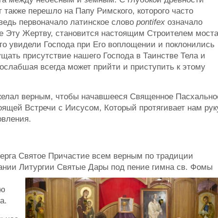
т также перешло на Папу Римского, которого часто
, ведь первоначало латинское слово
pontifex
означало
не Эту Жертву, становится настоящим Строителем мост
то увидели Господа при Его воплощении и поклонились
щать присутствие нашего Господа в Таинстве Тела и
ослабшая всегда может прийти и приступить к этому
ожелал верным, чтобы начавшееся Священное Пасхально
оящей Встречи с Иисусом, Который протягивает нам рук
овления.
верга Святое Причастие всем верным по традиции
чании Литургии Святые Дары под пение гимна св. Фомы
ую
а.