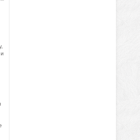
у,
 и
л
е