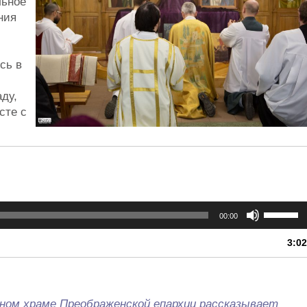
льное
ния
сь в
ду,
сте с
Использу
00:00
клавиши
вверх/
3:02
вниз,
чтобы
увеличит
или
вном храме Преображенской епархии рассказывает