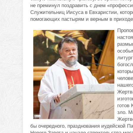
не преминул поздравить с днем «професси
Служительниц Иисуса в Евхаристии, котор
помогающих пастырям и верным в приходе
Пропо
настоя
размыш
особы
литург
богосл
которы
челове
нашего
Жертв
изгот
готов 
зло. М
Жертве
бы очередного, празднования иудейской П
Нового Завета и начало строительства мо