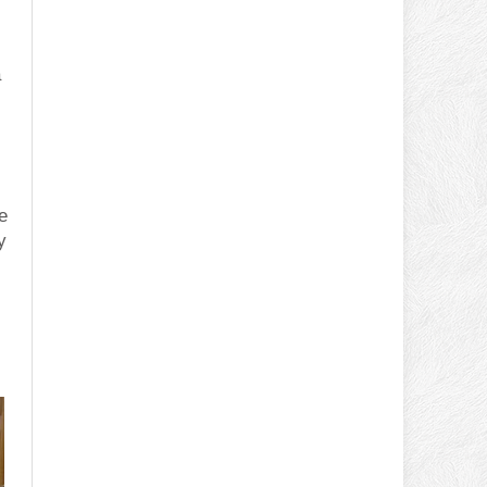
а
е
у