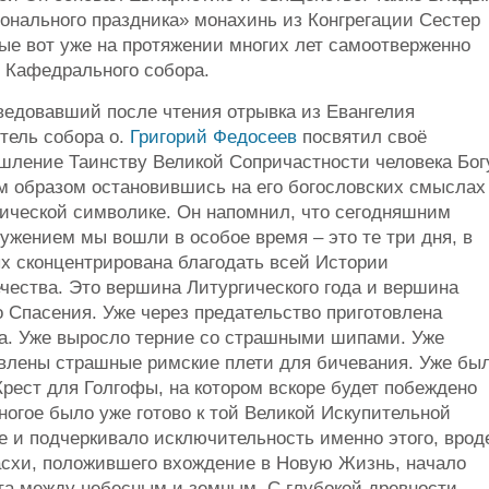
онального праздника» монахинь из Конгрегации Сестер
ые вот уже на протяжении многих лет самоотверженно
 Кафедрального собора.
ведовавший после чтения отрывка из Евангелия
тель собора о.
Григорий Федосеев
посвятил своё
ление Таинству Великой Сопричастности человека Бог
м образом остановившись на его богословских смыслах
ической символике. Он напомнил, что сегодняшним
ужением мы вошли в особое время – это те три дня, в
х сконцентрирована благодать всей Истории
чества. Это вершина Литургического года и вершина
 Спасения. Уже через предательство приготовлена
а. Уже выросло терние со страшными шипами. Уже
овлены страшные римские плети для бичевания. Уже бы
Крест для Голгофы, на котором вскоре будет побеждено
ногое было уже готово к той Великой Искупительной
 и подчеркивало исключительность именно этого, врод
асхи, положившего вхождение в Новую Жизнь, начало
ста между небесным и земным. С глубокой древности