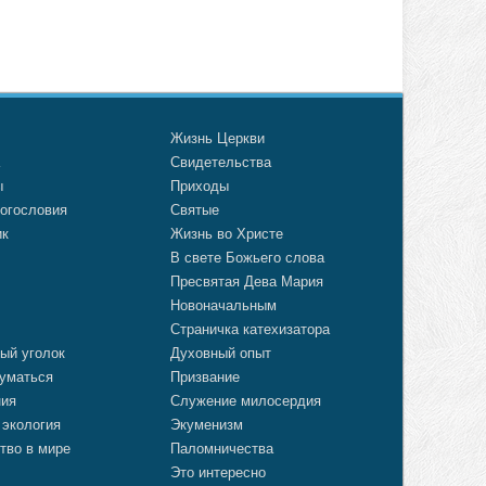
о
Жизнь Церкви
а
Свидетельства
ы
Приходы
огословия
Святые
ик
Жизнь во Христе
В свете Божьего слова
Пресвятая Дева Мария
Новоначальным
Страничка катехизатора
ый уголок
Духовный опыт
уматься
Призвание
ния
Служение милосердия
 экология
Экуменизм
тво в мире
Паломничества
Это интересно