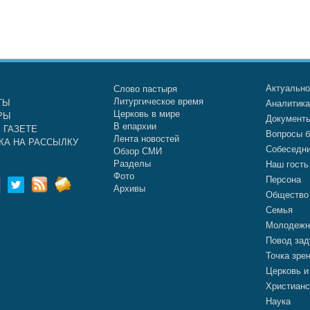
Актуальн
Слово пастыря
Литургическое время
ТЫ
Аналитик
Церковь в мире
РЫ
Документ
В епархии
 ГАЗЕТЕ
Вопросы б
Лента новостей
КА НА РАССЫЛКУ
Собеседн
Обзор СМИ
Разделы
Наш гость
Фото
Персона
Архивы
Общество
Семья
Молодежн
Повод зад
Точка зре
Церковь и
Христианс
Наука