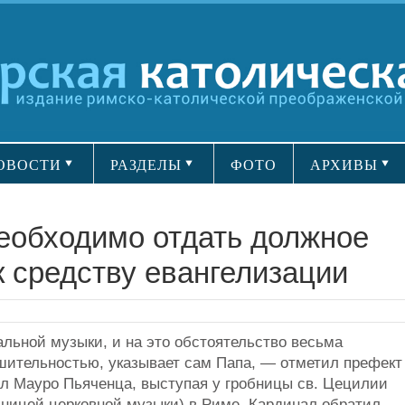
ОВОСТИ
РАЗДЕЛЫ
ФОТО
АРХИВЫ
еобходимо отдать должное
к средству евангелизации
льной музыки, и на это обстоятельство весьма
ешительностью, указывает сам Папа, — отметил префект
ал Мауро Пьяченца, выступая у гробницы св. Цецилии
ьницей церковной музыки) в Риме. Кардинал обратил