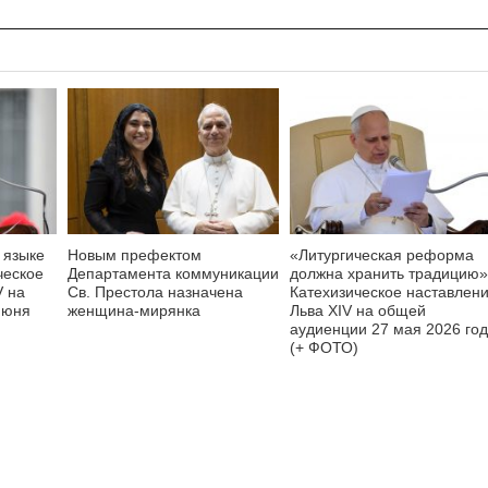
 языке
Новым префектом
«Литургическая реформа
ческое
Департамента коммуникации
должна хранить традицию»
V на
Св. Престола назначена
Катехизическое наставлен
июня
женщина-мирянка
Льва XIV на общей
аудиенции 27 мая 2026 го
(+ ФОТО)