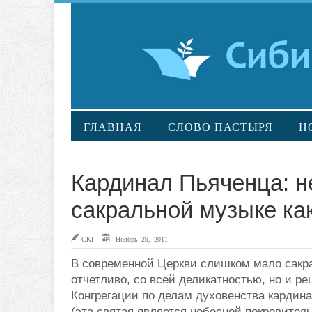
ГЛАВНАЯ
СЛОВО ПАСТЫРЯ
Н
Кардинал Пьяченца: н
сакральной музыке ка
СКГ
Ноябрь 29, 2011
В современной Церкви слишком мало сакра
отчетливо, со всей деликатностью, но и р
Конгрегации по делам духовенства кардин
(эта святая является небесной покровител