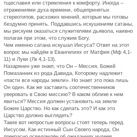
тщеславия или стремления к комфорту. Иногда –
отражениями духа времени, общепринятых
стереотипов, расхожих мнений, которые мы готовы
бездумно принять. Поддавшись искушениям сатаны,
мы рискуем оказаться служителями дьявола, наивно
полагая при этом, что служим Богу.
Чем именно сатана искушал Иисуса? Ответ на этот
вопрос мы найдём в Евангелиях от Матфея (Мф 4,1-
11) и Луки (Лк 4,1-13).
Назарянин уже знает, что Он – Мессия, Божий
Помазанник из рода Давида, Которому надлежит
«пасти все народы земли». Но знает это пока лишь
Он один. Как же заставить соотечественников
уверовать в Свою миссию? В каком облике к ним
явиться? Мессия должен установить на земле
Божие Царство. Но как сделать это? И как это
Царство должно выглядеть?
Такие вот непростые вопросы стоят теперь перед
Иисусом. Как истинный Сын Своего народа, Он
прекрасно осведомлён об ожиданиях иудеев,