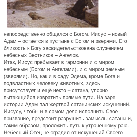
непосредственно общался с Богом. Иисус – новый
Адам – остаётся в пустыне с Богом и зверями. Его
близость к Богу засвидетельствована служением
небесных Вестников – Ангелов.
Итак, Иисус пребывает в гармонии и с миром
небесным (Богом и Ангелами), и с миром земным
(зверями). Но, как и в саду Эдема, кроме Бога и
подвластных человеку животных, здесь
присутствует и ещё некто – сатана, упорно
пытающийся извратить прямые пути. На заре
истории Адам пал жертвой сатанинских искушений.
Иисусу, чтобы и в самом деле исполнить Своё
призвание, предстоит разрушить замыслы сатаны и,
таким образом, проложить путь к утраченному раю.
Небесный Отец не оградил от искушений Своего