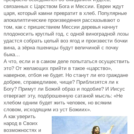
связанных с Царством Бога и Мессии. Евреи ждут
царя, который камни превратит в хлеб. Популярные
апокалиптические произведения рассказывают о
том, как с пришествием Мессии деревья начнут
плодоносить круглый год, с одной виноградной лозы
удастся собрать целый воз ягод и произвести бочки
вина, а зёрна пшеницы будут величиной с почку
быка…
А что, если и в самом деле попытаться осуществить
это? От желающих прийти в такое «царство»,
наверное, отбоя не будет. Но станут ли его граждане
добрее, справедливее, чище? Приблизятся ли к
Богу? Примут ли Божий образ и подобие? И Иисус
отвергает эту, подброшенную сатаной мысль: «Не
хлебом одним будет жить человек, но всяким
словом, исходящим из уст Божиих».
А как уверить
народ в Своих
возможностях и