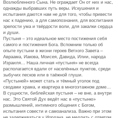
Возлюбленного Сына. Не ограждает Он от них и нас,
однажды выбравших путь веры. Искушения и
испытания даются нам не для того, чтобы привести
нас к падению, а для самопознания, для воспитания
зрелости ума и твёрдости воли, для закалки сердца
и души.
Пустыня – это идеальное место постижения себя
самого и постижения Бога. Вспомним только об
опыте пустыни в жизни героев Ветхого Завета –
Авраама, Иакова, Моисея, Давида, Илии, народа
Израиля… Наша личная «пустыня» не всегда
располагается вдали от населённых пунктов, среди
зыбучих песков или в таёжной глуши.
«Пустыней» может стать и тёмный уголок под
сводами храма, и квартира в многоэтажном доме…
В сущности, библейская пустыня – не вне, а внутри
нас. Это Святой Дух ведёт нас в «пустыню»
размышлений, интимного общения с Богом,
испытания совести и самоанализа. Важно при этом
не задерживаться у Иордана, не медлить с ответом