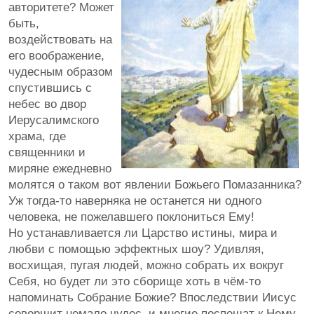
авторитете? Может
быть,
воздействовать на
его воображение,
чудесным образом
спустившись с
небес во двор
Иерусалимского
храма, где
священники и
миряне ежедневно
молятся о таком вот явлении Божьего Помазанника?
Уж тогда-то наверняка не останется ни одного
человека, не пожелавшего поклониться Ему!
Но устанавливается ли Царство истины, мира и
любви с помощью эффектных шоу? Удивляя,
восхищая, пугая людей, можно собрать их вокруг
Себя, но будет ли это сборище хоть в чём-то
напоминать Собрание Божие? Впоследствии Иисус
совершит немало чудес, и многие поспешат к Нему,