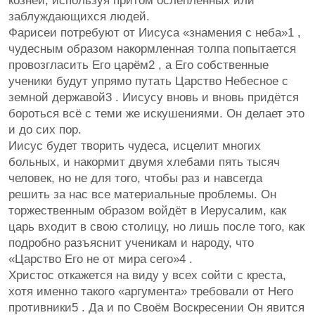
козней, используя притом ослеплённых или
заблуждающихся людей.
Фарисеи потребуют от Иисуса «знамения с неба»1 ,
чудесным образом накормленная толпа попытается
провозгласить Его царём2 , а Его собственные
ученики будут упрямо путать Царство Небесное с
земной державой3 . Иисусу вновь и вновь придётся
бороться всё с теми же искушениями. Он делает это
и до сих пор.
Иисус будет творить чудеса, исцелит многих
больных, и накормит двумя хлебами пять тысяч
человек, но не для того, чтобы раз и навсегда
решить за нас все материальные проблемы. Он
торжественным образом войдёт в Иерусалим, как
царь входит в свою столицу, но лишь после того, как
подробно разъяснит ученикам и народу, что
«Царство Его не от мира сего»4 .
Христос откажется на виду у всех сойти с креста,
хотя именно такого «аргумента» требовали от Него
противники5 . Да и по Своём Воскресении Он явится