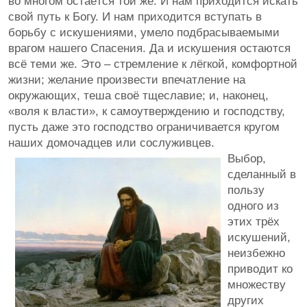
во многом остаётся той же. И нам приходится искать
свой путь к Богу. И нам приходится вступать в
борьбу с искушениями, умело подбрасываемыми
врагом нашего Спасения. Да и искушения остаются
всё теми же. Это – стремление к лёгкой, комфортной
жизни; желание произвести впечатление на
окружающих, теша своё тщеславие; и, наконец,
«воля к власти», к самоутверждению и господству,
пусть даже это господство ограничивается кругом
наших домочадцев или сослуживцев.
Выбор,
сделанный в
пользу
одного из
этих трёх
искушений,
неизбежно
приводит ко
множеству
других