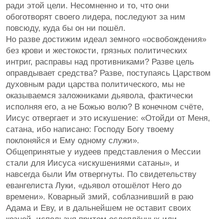
ради этой цели. Несомненно и то, что они
обоготворят своего лидера, последуют за ним
повсюду, куда бы он ни пошёл.
Но разве достижим идеал земного «освобождения»
без крови и жестокости, грязных политических
интриг, расправы над противниками? Разве цель
оправдывает средства? Разве, поступаясь Царством
духовным ради царства политического, мы не
оказываемся заложниками дьявола, фактически
исполняя его, а не Божью волю? В конечном счёте,
Иисус отвергает и это искушение: «Отойди от Меня,
сатана, ибо написано: Господу Богу твоему
поклоняйся и Ему одному служи».
Общепринятые у иудеев представления о Мессии
стали для Иисуса «искушениями сатаны», и
навсегда были Им отвергнуты. По свидетельству
евангелиста Луки, «дьявол отошёлот Него до
времени». Коварный змий, соблазнивший в раю
Адама и Еву, и в дальнейшем не оставит своих