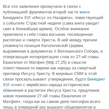
Все эти заявления прозвучали в связи с
публикацией фрагментов второй части
книги
Бенедикта XVI «Иисус из Назарета», повествующей
о событиях Страстной недели (сама книга увидит
свет в ближайшее время). Особое внимание
привлекла к себе глава восьмая, посвященная
распятию и смерти Христа. В ней между прочим
упомянута позиция Католической Церкви,
выраженная в документах II Ватиканского Собора, и
отвергающая интерпретацию слов из 27-ой главы
Евангелия от Матфея (Мф 27,25) в смысле
ответственности евреев как народа за смертный
приговор Иисусу Христу. В мировых СМИ в этой
связи проскальзывают утверждения, будто
Бенедикт
XVI
«снял с еврейского народа историческое
обвинение в распятии Иисуса Христа, предложив
новое понимание 27-ой главы Евангелия от
Матфея», тогда как на самом деле понтифик всего
лишь в очередной раз выразил общепринятое в