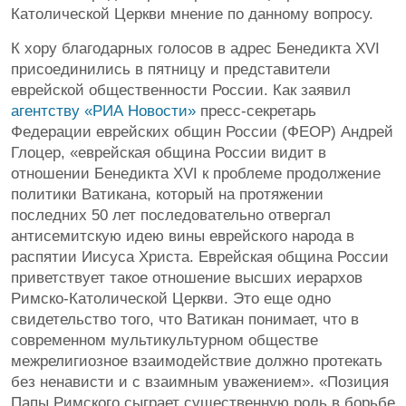
Католической Церкви мнение по данному вопросу.
К хору благодарных голосов в адрес Бенедикта XVI
присоединились в пятницу и представители
еврейской общественности России. Как заявил
агентству «РИА Новости»
пресс-секретарь
Федерации еврейских общин России (ФЕОР) Андрей
Глоцер, «еврейская община России видит в
отношении Бенедикта XVI к проблеме продолжение
политики Ватикана, который на протяжении
последних 50 лет последовательно отвергал
антисемитскую идею вины еврейского народа в
распятии Иисуса Христа. Еврейская община России
приветствует такое отношение высших иерархов
Римско-Католической Церкви. Это еще одно
свидетельство того, что Ватикан понимает, что в
современном мультикультурном обществе
межрелигиозное взаимодействие должно протекать
без ненависти и с взаимным уважением». «Позиция
Папы Римского сыграет существенную роль в борьбе