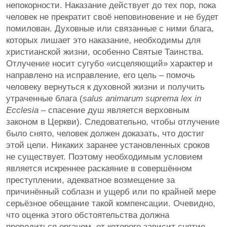
непокорности. Наказание действует до тех пор, пока
человек не прекратит своё неповиновение и не будет
помилован. Духовные или связанные с ними блага,
которых лишает это наказание, необходимы для
христианской жизни, особенно Святые Таинства.
Отлучение носит сугубо «исцеляющий» характер и
направлено на исправление, его цель – помочь
человеку вернуться к духовной жизни и получить
утраченные блага (
salus animarum suprema lex in
Ecclesia
– спасение душ является верховным
законом в Церкви). Следовательно, чтобы отлучение
было снято, человек должен доказать, что достиг
этой цели. Никаких заранее установленных сроков
не существует. Поэтому необходимым условием
является искреннее раскаяние в совершённом
преступлении, адекватное возмещение за
причинённый соблазн и ущерб или по крайней мере
серьёзное обещание такой компенсации. Очевидно,
что оценка этого обстоятельства должна
проводиться органом, от которого зависит снятие