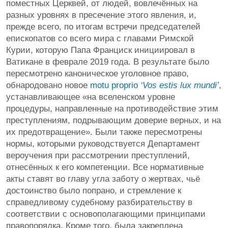
поместных Церквей, от людей, вовлечённых на
разных уровнях в пресечение этого явления, и,
прежде всего, по итогам встречи председателей
епископатов со всего мира с главами Римской
Курии, которую Папа Франциск инициировал в
Ватикане в феврале 2019 года. В результате было
пересмотрено каноническое уголовное право,
обнародовано новое
motu proprio
‘Vos estis lux mundi’
,
устанавливающее «на вселенском уровне
процедуры, направленные на противодействие этим
преступлениям, подрывающим доверие верных, и на
их предотвращение». Были также пересмотрены
нормы, которыми руководствуется Департамент
вероучения при рассмотрении преступлений,
отнесённых к его компетенции. Все нормативные
акты ставят во главу угла заботу о жертвах, чьё
достоинство было попрано, и стремление к
справедливому судебному разбирательству в
соответствии с основополагающими принципами
правопорядка. Кроме того, была закреплена