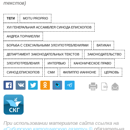
текстов)
ТЕГИ
MOTU PROPRIO
XVI ГЕНЕРАЛЬНАЯ АССАМБЛЕЯ СИНОДА ЕПИСКОПОВ
АНДРЕА ТОРНИЕЛЛИ
БОРЬБА С СЕКСУАЛЬНЫМИ ЗЛОУПОТРЕБЛЕНИЯМИ
ВАТИКАН
ДЕПАРТАМЕНТ ЗАКОНОДАТЕЛЬНЫХ ТЕКСТОВ
ЗАКОНОДАТЕЛЬСТВО
ЗЛОУПОТРЕБЛЕНИЯ
ИНТЕРВЬЮ
КАНОНИЧЕСКОЕ ПРАВО
СИНОД ЕПИСКОПОВ
СМИ
ФИЛИППО ИАННОНЕ
ЦЕРКОВЬ
При использовании материалов сайта ссылка на
«Сибирскую католическую газету» ©
обязательна