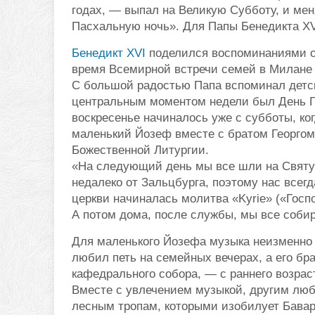
годах, — выпал на Великую Субботу, и ме
Пасхальную ночь». Для Папы Бенедикта X
Бенедикт XVI
поделился воспоминаниями о с
время Всемирной встречи семей в Милане 
С большой радостью Папа вспоминал детск
центральным моментом недели был День Г
воскресенье начиналось уже с субботы, ко
маленький Йозеф вместе с братом Георгом
Божественной Литургии.
«На следующий день мы все шли на Святу
недалеко от Зальцбурга, поэтому нас всегд
церкви начиналась молитва «Kyrie» («Госп
А потом дома, после службы, мы все соб
Для маленького Йозефа музыка неизменно 
любил петь на семейных вечерах, а его бр
кафедрального собора, — с раннего возра
Вместе с увлечением музыкой, другим лю
лесным тропам, которыми изобилует Бавар