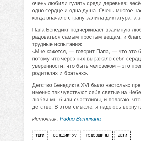
очень любили гулять среди деревьев: весё
одно сердце и одна душа. Очень многое н
когда вначале страну залила диктатура, а 
Папа Бенедикт подчёркивает взаимную люб
радоваться самым простым вещам, и благо
трудные испытания:
«Мне кажется, — говорит Папа, — что это
потому что через них выражало себя сердц
уверенности, что быть человеком – это пр
родителях и братьях».
Детство Бенедикта XVI было настолько прек
именно так чувствуют себя святые на Небе
любви мы были счастливы, и полагаю, что 
детстве. В этом смысле, я надеюсь вернуть
Источник:
Радио Ватикана
ТЕГИ
БЕНЕДИКТ XVI
ГОДОВЩИНЫ
ДЕТИ