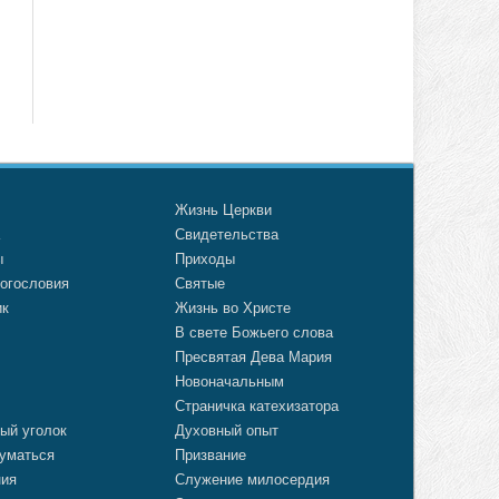
о
Жизнь Церкви
а
Свидетельства
ы
Приходы
огословия
Святые
ик
Жизнь во Христе
В свете Божьего слова
Пресвятая Дева Мария
Новоначальным
Страничка катехизатора
ый уголок
Духовный опыт
уматься
Призвание
ния
Служение милосердия