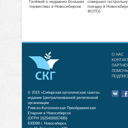
Гилёвой о недавних больших
совершил гастрольн
торжествах в Новосибирске
поездку в Новосибирс
ФОТО)
О НАС
КОНТАК
ПАРТНЕ
ПОМОЧЬ
ПОДПИС
© 2015 «Сибирская католическая газета»,
издание Централизованной религиозной
организации
Римско-Католическая Преображенская
Епархия в Новосибирске
(ОГРН 1025400007490)
630099 г. Новосибирск,