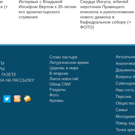
ую
Интервью с Владыкой
Сердца Иисуса, юбилей
к (+
Иосифом Вертом к 35-летию
хиротонии Правящего
его архипастырского
епископа и рукоположение
служения
нового диакона в
Кафедральном соборе (+
ФОТО)
Актуальн
Слово пастыря
Литургическое время
ТЫ
Аналитик
Церковь в мире
РЫ
Документ
В епархии
 ГАЗЕТЕ
Вопросы б
Лента новостей
КА НА РАССЫЛКУ
Собеседн
Обзор СМИ
Разделы
Наш гость
Фото
Персона
Архивы
Общество
Семья
Молодежн
Повод зад
Точка зре