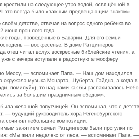
ня крестили на следующее утро водой, освящённой в
VI это всегда было «важным предвещающим знаком».
воём детстве, отвечая на вопрос одного ребёнка во
2 июня прошлого года.
ие годы, проведённые в Баварии. Для его семьи
осподень — воскресенье. В доме Ратцингеров
гда отец читал вслух воскресные библейские чтения, а
 уже с вечера вступали в радостную атмосферу
ю Мессу, — вспоминает Папа. — Наш дом находился
а окружала музыка Моцарта, Шуберта, Гайдна, а когда в
оди, помилуй»), то над нами как бы распахивалось Небо
ирались за большим праздничным обедом».
была желанной попутчицей. Он вспоминал, что с детст
ат, — будущий руководитель хора Регенсбургского
ста сочинял небольшие композиции.
бимым занятием семьи Ратцингеров были прогулки по
ия: «Мы жили недалеко от леса, — вспоминает Папа, —