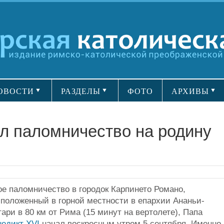
ОВОСТИ
РАЗДЕЛЫ
ФОТО
АРХИВЫ
л паломничество на родину
е паломничество в городок Карпинето Романо,
сположенный в горной местности в епархии Ананьи-
ари в 80 км от Рима (15 минут на вертолете), Папа
недикт XVI
начал воскресным утром 5 сентября. Именно 