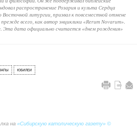
ии и философии. Он же поддерживал библейские
ендовал распространение Розария и культа Сердца
о Восточной литургии, призвал к повсеместной отмене
 прежде всего, как автор энциклики «Rerum Novarum».
 г. Эта дата официально считается «днем рождения»
ПАПЫ
ЮБИЛЕИ
ылка на
«Сибирскую католическую газету» ©