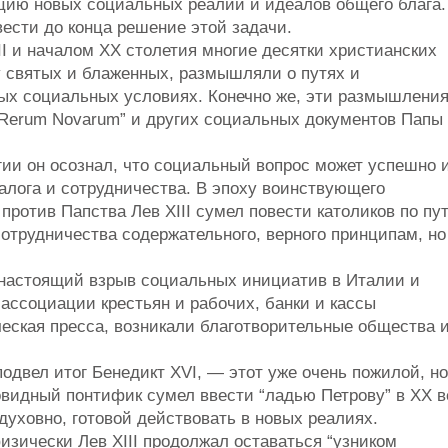
цию новых социальных реалий и идеалов общего блага.
вести до конца решение этой задачи.
I и началом XX столетия многие десятки христианских
у святых и блаженных, размышляли о путях и
ых социальных условиях. Конечно же, эти размышлени
“Rerum Novarum” и других социальных документов Папы
ии он осознал, что социальный вопрос может успешно 
лога и сотрудничества. В эпоху воинствующего
ротив Папства Лев XIII сумел повести католиков по пу
сотрудничества содержательного, верного принципам, но
 настоящий взрыв социальных инициатив в Италии и
 ассоциации крестьян и рабочих, банки и кассы
еская пресса, возникали благотворительные общества 
одвел итог Бенедикт XVI, — этот уже очень пожилой, но
видный понтифик сумел ввести “ладью Петрову” в XX в
уховно, готовой действовать в новых реалиях.
изически Лев XIII продолжал оставаться “узником