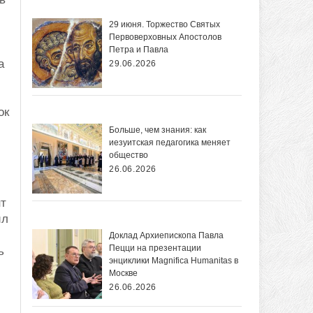
29 июня. Торжество Святых
Первоверховных Апостолов
Петра и Павла
а
29.06.2026
ок
Больше, чем знания: как
иезуитская педагогика меняет
общество
26.06.2026
нт
ил
Доклад Архиепископа Павла
Пецци на презентации
ь
энциклики Magnifica Нumanitas в
Москве
26.06.2026