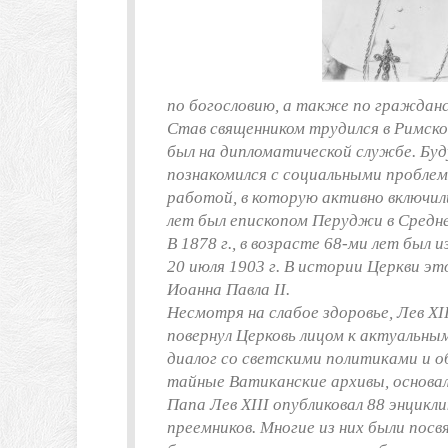
по богословию, а также по гражданс
Став священником трудился в Римско
был на дипломатической службе. Буд
познакомился с социальными проблем
работой, в которую активно включили
лет был епископом Перуджи в Средне
В 1878 г., в возрасте 68-ми лет был 
20 июля 1903 г. В истории Церкви э
Иоанна Павла II.
Несмотря на слабое здоровье, Лев X
повернул Церковь лицом к актуальны
диалог со светскими политиками и 
тайные Ватиканские архивы, основа
Папа Лев XIII опубликовал 88 энцикл
преемников. Многие из них были посв