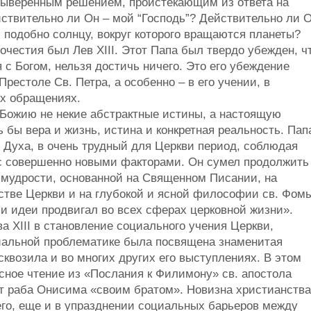
выверенным решением, проистекающим из ответа на
йствительно ли Он – мой “Господь”? Действительно ли 
 подобно солнцу, вокруг которого вращаются планеты?
очестия был Лев XIII. Этот Папа был твердо убежден, ч
я с Богом, нельзя достичь ничего. Это его убеждение
Престоле Св. Петра, а особенно – в его учении, в
их обращениях.
Божию не некие абстрактные истины, а настоящую
 бы вера и жизнь, истина и конкретная реальность. Пап
о Духа, в очень трудный для Церкви период, соблюдая
г с совершенно новыми факторами. Он сумел продолжить
й мудрости, основанной на Священном Писании, на
стве Церкви и на глубокой и ясной философии св. Фом
чьи идеи продвигал во всех сферах церковной жизни».
а XIII в становление социального учения Церкви,
циальной проблематике была посвящена знаменитая
сквозила и во многих других его выступлениях. В этом
есное чтение из «Послания к Филимону» св. апостола
ет раба Онисима «своим братом». Новизна христианства
его, еще и в упразднении социальных барьеров между