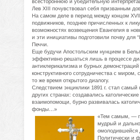
всестороннюю и убедительную интерпрета
Лев XIII почувствовал себя призванным до
На самом деле в период между концом XVII
подвижников, позднее причисленных к лик
возможностях возвещения Евангелия в нов
и эти инициативы подготовили почву для 
Печчи.
Еще будучи Апостольским нунцием в Бельг
эффективно решаться лишь в процессе диа
антиклерикализма и бурных демонстраций п
конструктивного сотрудничества с миром, 
то же время открытого диалогу.
Следствием энциклики 1891 г. стал самый
других странах: создавались католические
взаимопомощи, бурно развивалась католич
фонды…»
«Тем самым, — п
мудрый и дально
омолодившейся д
Политически и ф