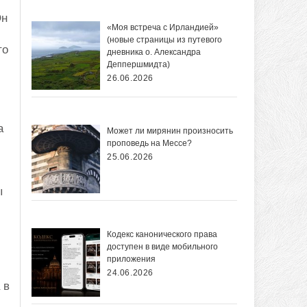
Он
«Моя встреча с Ирландией»
(новые страницы из путевого
то
дневника о. Александра
Деппершмидта)
26.06.2026
а
Может ли мирянин произносить
проповедь на Мессе?
25.06.2026
ы
Кодекс канонического права
доступен в виде мобильного
приложения
24.06.2026
 в