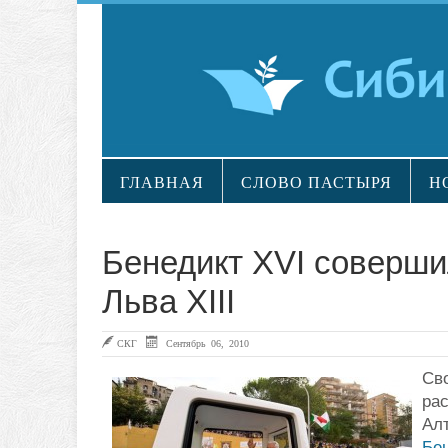
ГЛАВНАЯ
СЛОВО ПАСТЫРЯ
Н
Бенедикт XVI соверши
Льва XIII
СКГ
Сентябрь 06, 2010
Сво
ра
Алт
Бе