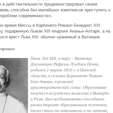
ко в действительности продемонстрировал своим
рковь способна без малейших комплексов приступить к
проблем современности».
во время Мессы в Карпинето Романо Бенедикт XVI
у, подаренную Львом XIII епархии Ананьи-Алтари, а на
ался крест Льва XIII, обычно хранимый в Ватикане.
справка:
Папа Лев XIII, в миру – Винченцо
Джоаккино Рафаэль Луиджи Печчи,
родился 2 марта 1810 г. в Папской
области, в селении Карпинето Романо
близ Ананьи, в римской
аристократической семье. Образование
получил в иезуитских коллегиях в Витербо
и Риме. Был необыкновенно способным,
разносторонне образованным человеком,
писал стихи по-итальянски и по-латыни,