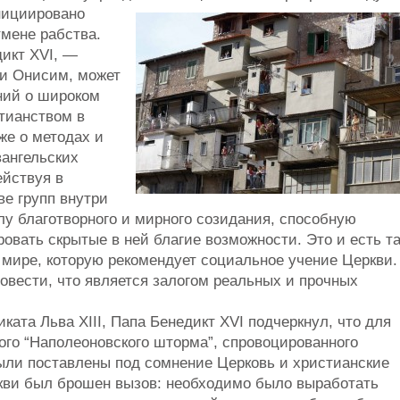
нициировано
тмене рабства.
дикт XVI, —
 и Онисим, может
ний о широком
тианством в
же о методах и
вангельских
ействуя в
ве групп внутри
лу благотворного и мирного созидания, способную
ровать скрытые в ней благие возможности. Это и есть т
 мире, которую рекомендует социальное учение Церкви.
овести, что является залогом реальных и прочных
ата Льва XIII, Папа Бенедикт XVI подчеркнул, что для
ого “Наполеоновского шторма”, спровоцированного
ыли поставлены под сомнение Церковь и христианские
кви был брошен вызов: необходимо было выработать