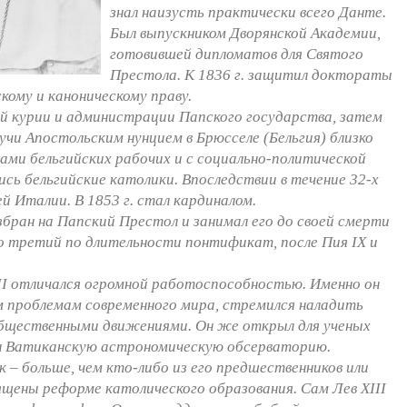
знал наизусть практически всего Данте.
Был выпускником Дворянской Академии,
готовившей дипломатов для Святого
Престола. К 1836 г. защитил доктораты
кому и каноническому праву.
й курии и администрации Папского государства, затем
учи Апостольским нунцием в Брюсселе (Бельгия) близко
ами бельгийских рабочих и с социально-политической
сь бельгийские католики. Впоследствии в течение 32-х
й Италии. В 1853 г. стал кардиналом.
избран на Папский Престол и занимал его до своей смерти
то третий по длительности понтификат, после Пия IX и
III отличался огромной работоспособностью. Именно он
м проблемам современного мира, стремился наладить
общественными движениями. Он же открыл для ученых
л Ватиканскую астрономическую обсерваторию.
ик – больше, чем кто-либо из его предшественников или
ящены реформе католического образования. Сам Лев XIII