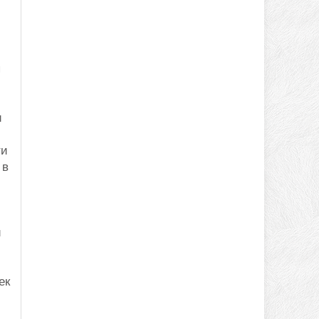
я
и
ти
 в
и
ек