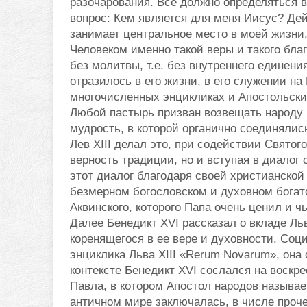
разочарования. Всё должно определяться 
вопрос: Кем является для меня Иисус? Де
занимает центральное место в моей жизни,
Человеком именно такой веры и такого благ
без молитвы, т.е. без внутреннего единени
отразилось в его жизни, в его служении на 
многочисленных энцикликах и Апостольск
Любой пастырь призван возвещать народу 
мудрость, в которой органично соединялись
Лев XIII делал это, при содействии Святог
верность традиции, но и вступая в диало
этот диалог благодаря своей христианско
безмерном богословском и духовном богат
Аквинского, которого Папа очень ценил и 
Далее Бенедикт XVI рассказал о вкладе Льв
коренящегося в ее вере и духовности. Со
энциклика Льва XIII «Rerum Novarum», она 
контексте Бенедикт XVI сослался на воскр
Павла, в котором Апостол народов называ
античном мире заключалась, в числе проч