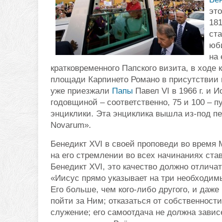
это
181
ста
юб
на 
кратковременного Папского визита, в ходе 
площади Карпинето Романо в присутствии 
уже приезжали
Папы
Павел VI в 1966 г. и И
годовщиной – соответственно, 75 и 100 – 
энциклики. Эта энциклика вышла из-под п
Novarum».
Бенедикт XVI в своей проповеди во время 
на его стремлении во всех начинаниях став
Бенедикт XVI, это качество должно отлича
«Иисус прямо указывает на три необходим
Его больше, чем кого-либо другого, и даже
пойти за Ним; отказаться от собственности
служение; его самоотдача не должна завис