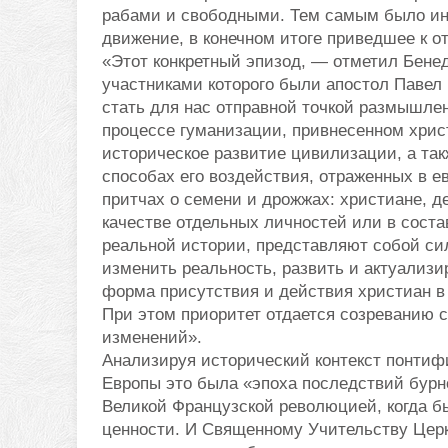
рабами и
свободными. Тем самым было и
движение, в конечном итоге приведшее к о
«Этот конкретный эпизод, — отметил Бене
участниками которого были апостол Павел
стать для нас отправной точкой размышле
процессе гуманизации, привнесенном хрис
историческое развитие цивилизации, а так
способах его воздействия, отраженных в е
притчах о семени и дрожжах: христиане, д
качестве отдельных личностей или в соста
реальной истории, представляют собой си
изменить реальность, развить и актуализи
форма присутствия и действия христиан в
При этом приоритет отдается созреванию с
изменений».
Анализируя исторический контекст понтифик
Европы это была «эпоха последствий бурн
Великой Французской революцией, когда б
ценности. И Священному Учительству Цер