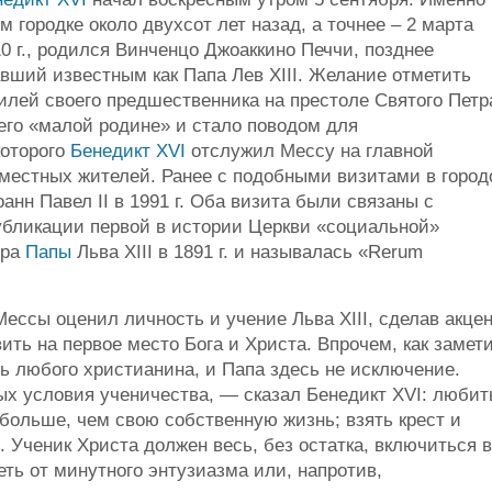
м городке около двухсот лет назад, а точнее – 2 марта
0 г., родился Винченцо Джоаккино Печчи, позднее
вший известным как Папа Лев XIII. Желание отметить
илей своего предшественника на престоле Святого Петр
его «малой родине» и стало поводом для
которого
Бенедикт XVI
отслужил Мессу на главной
местных жителей. Ранее с подобными визитами в город
оанн Павел II в 1991 г. Оба визита были связаны с
публикации первой в истории Церкви «социальной»
ера
Папы
Льва XIII в 1891 г. и называлась «Rerum
Мессы оценил личность и учение Льва XIII, сделав акце
ить на первое место Бога и Христа. Впрочем, как замет
ть любого христианина, и Папа здесь не исключение.
ых условия ученичества, — сказал Бенедикт XVI: любит
 больше, чем свою собственную жизнь; взять крест и
. Ученик Христа должен весь, без остатка, включиться в
еть от минутного энтузиазма или, напротив,