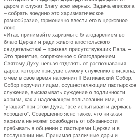
даром и служат благу всех верных. Задача епископа
– собрать воедино это харизматическое
разнообразие, гармонично ввести его в церковное
лоно.
«Итак, принимайте харизмы с благодарением во
благо Церкви и ради живого апостольского
свидетельства! – призвал присутствующих Папа. –
Это принятие, сопряженное с благодарением
Святому Духу, нельзя отделять от распознавания
даров, которое присуще самому служению епископа,
о чем в свое время напомнил II Ватиканский Собор.
Собор поручил лицам, осуществляющим пастырское
служение, высказывать суждение о подлинности
харизм, как и надлежащем пользовании ими, не
“угашая” при этом Духа, “всё испытывая и держась
хорошего”. Совершенно ясно также, что никакая
харизма не может освободить от обязанности
пребывать в общении с пастырями Церкви и в
послушании им. Принимая различные дары и