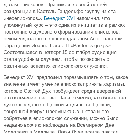
делам епископов. Принимая в своей летней
резиденции в Кастель Гандольфо группу из ста
«неоепископов»,
Бенедикт XVI
напомнил, что
упомянутый курс – это одна из инициатив в рамках
постоянного духовного формирования епископов,
рекомендованного в посинодальном Апостольском
обращении Иоанна Павла II «Pastores gregis».
Состоявшаяся в четверг 15 сентября аудиенция
стала удобным случаем, чтобы поговорить о
различных аспектах епископского служения.
Бенедикт XVI предложил поразмышлять о том, какое
значение имеет умение епископа принять харизмы,
которые Святой Дух пробуждает среди вверенной
его попечению паствы. Папа отметил, что богатство
духовных даров в Церкви и единство Церкви,
собранной вокруг Преемника Св. Петра и его
собратьев в епископском служении, можно было
недавно воочию наблюдать на Всемирном Дне
Молодежи в Мадриде. Дары Духа всегда даются