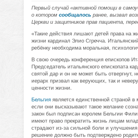
Первый случай «активной помощи в самоу
о котором
сообщалось
ранее, вызвал во
Церкви и защитников прав пациента, пер
«Такие действия лишают детей права на ж
жизни кардинал Элио Сгречча. Итальянский
ребёнку необходима моральная, психологи
В свою очередь конференция епископов Ит
Председатель итальянского епископата ка
святой дар и он не может быть отвергнут,
иерарх призвал как верующих, так и неве
ценности жизни.
Бельгия
является единственной страной в 
если они высказывают такое желание соз
закон был подписан королем Бельгии Филип
имеют право прекратить жизнь лицам млад
страдают из-за сильной боли и улучшения 
решение должно быть подтверждено родите