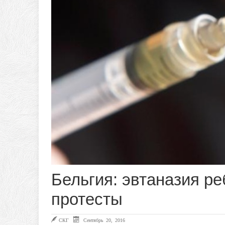
Бельгия: эвтаназия р
протесты
СКГ
Сентябрь 20, 2016