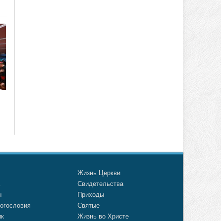
о
Жизнь Церкви
а
Свидетельства
ы
Приходы
огословия
Святые
ик
Жизнь во Христе