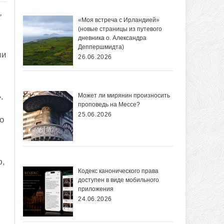
,
«Моя встреча с Ирландией»
(новые страницы из путевого
дневника о. Александра
Деппершмидта)
ии
26.06.2026
.
Может ли мирянин произносить
проповедь на Мессе?
25.06.2026
о
ю,
Кодекс канонического права
доступен в виде мобильного
приложения
24.06.2026