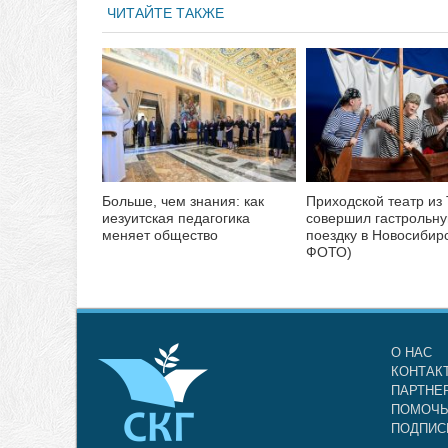
ЧИТАЙТЕ ТАКЖЕ
Больше, чем знания: как
Приходской театр из
иезуитская педагогика
совершил гастрольн
меняет общество
поездку в Новосибирс
ФОТО)
О НАС
КОНТАК
ПАРТНЕ
ПОМОЧЬ
ПОДПИС