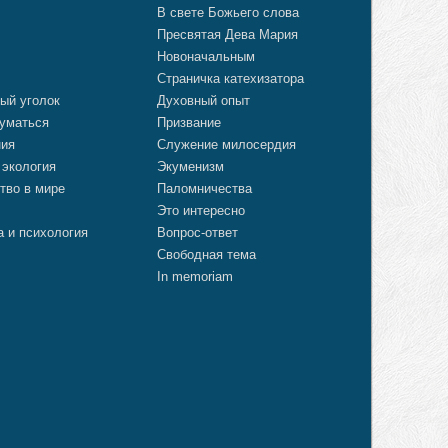
В свете Божьего слова
Пресвятая Дева Мария
Новоначальным
Страничка катехизатора
ый уголок
Духовный опыт
уматься
Призвание
ния
Служение милосердия
 экология
Экуменизм
тво в мире
Паломничества
Это интересно
а и психология
Вопрос-ответ
Свободная тема
In memoriam