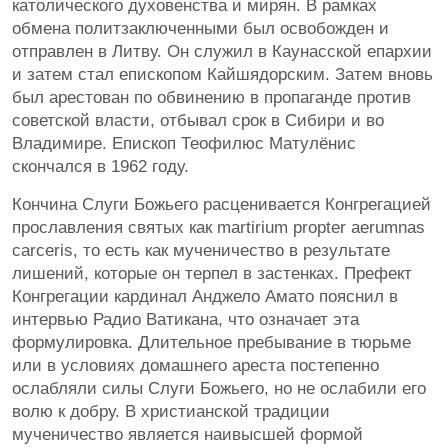
католического духовенства и мирян. В рамках
обмена политзаключенными был освобожден и
отправлен в Литву. Он служил в Каунасской епархии
и затем стал епископом Кайшядорским. Затем вновь
был арестован по обвинению в пропаганде против
советской власти, отбывал срок в Сибири и во
Владимире. Епископ Теофилюс Матулёнис
скончался в 1962 году.
Кончина Слуги Божьего расценивается Конгрегацией
прославления святых как martirium propter aerumnas
carceris, то есть как мученичество в результате
лишений, которые он терпел в застенках. Префект
Конгрегации кардинал Анджело Амато пояснил в
интервью Радио Ватикана, что означает эта
формулировка. Длительное пребывание в тюрьме
или в условиях домашнего ареста постепенно
ослабляли силы Слуги Божьего, но не ослабили его
волю к добру. В христианской традиции
мученичество является наивысшей формой